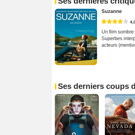
Ses dernières critiq
Suzanne
4,
Un film sombre t
Superbes interp
acteurs (mentio
Ses derniers coups d