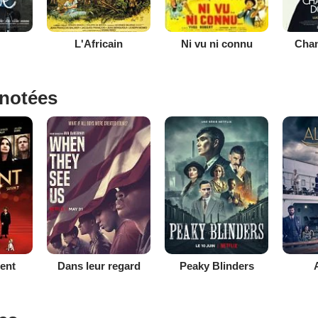
L'Africain
Ni vu ni connu
Cha
 notées
ent
Dans leur regard
Peaky Blinders