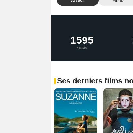
Accueil
Films
1595
FILMS
Ses derniers films n