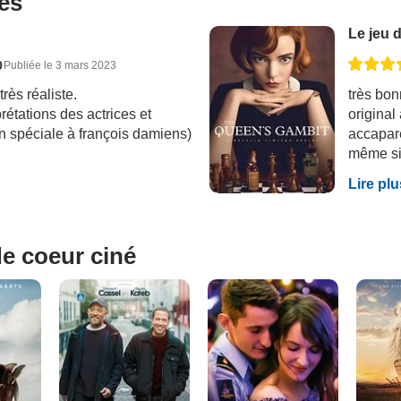
ues
Le jeu 
0
Publiée le 3 mars 2023
rès réaliste.
très bon
rétations des actrices et
original
n spéciale à françois damiens)
accapare
même si 
Lire plu
e coeur ciné