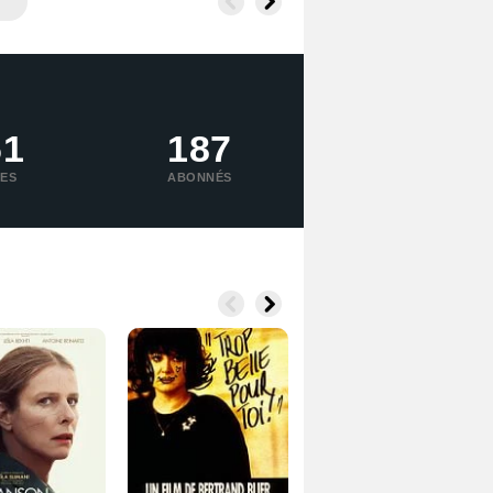
61
187
UES
ABONNÉS