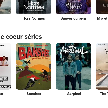
Hors Normes
Sauver ou périr
Mia et
e coeur séries
te
Banshee
Marginal
The 