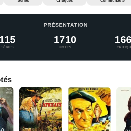
Séries
Critiques
Communauté
PRÉSENTATION
115
1710
16
SÉRIES
NOTES
CRITIQ
otés