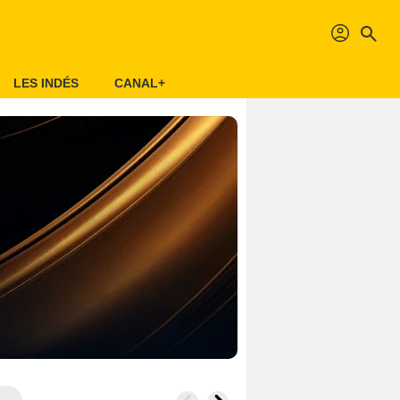
profil
search
LES INDÉS
CANAL+