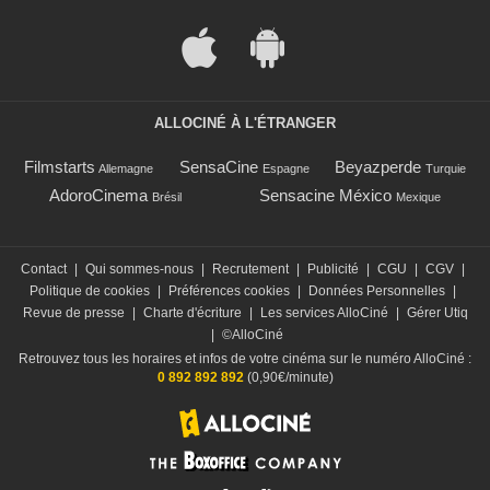
ALLOCINÉ À L'ÉTRANGER
Filmstarts
SensaCine
Beyazperde
Allemagne
Espagne
Turquie
AdoroCinema
Sensacine México
Brésil
Mexique
Contact
|
Qui sommes-nous
|
Recrutement
|
Publicité
|
CGU
|
CGV
|
Politique de cookies
|
Préférences cookies
|
Données Personnelles
|
Revue de presse
|
Charte d'écriture
|
Les services AlloCiné
|
Gérer Utiq
|
©AlloCiné
Retrouvez tous les horaires et infos de votre cinéma sur le numéro AlloCiné :
0 892 892 892
(0,90€/minute)