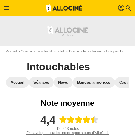
profil
menu
search
Accueil
Cinéma
Tous les films
Films Drame
Intouchables
Critiques Intouchables
Intouchables
Accueil
Séances
News
Bandes-annonces
Casting
Note moyenne
4,4
126413 notes
En savoir plus sur les notes spectateurs d'AlloCiné