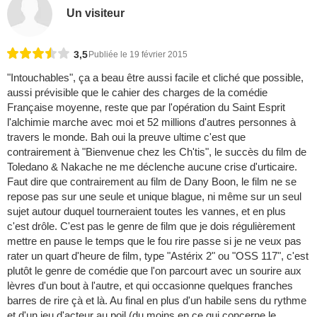
Un visiteur
3,5
Publiée le 19 février 2015
"Intouchables", ça a beau être aussi facile et cliché que possible,
aussi prévisible que le cahier des charges de la comédie
Française moyenne, reste que par l'opération du Saint Esprit
l'alchimie marche avec moi et 52 millions d'autres personnes à
travers le monde. Bah oui la preuve ultime c'est que
contrairement à "Bienvenue chez les Ch'tis", le succès du film de
Toledano & Nakache ne me déclenche aucune crise d'urticaire.
Faut dire que contrairement au film de Dany Boon, le film ne se
repose pas sur une seule et unique blague, ni même sur un seul
sujet autour duquel tourneraient toutes les vannes, et en plus
c'est drôle. C'est pas le genre de film que je dois régulièrement
mettre en pause le temps que le fou rire passe si je ne veux pas
rater un quart d'heure de film, type "Astérix 2" ou "OSS 117", c'est
plutôt le genre de comédie que l'on parcourt avec un sourire aux
lèvres d'un bout à l'autre, et qui occasionne quelques franches
barres de rire çà et là. Au final en plus d'un habile sens du rythme
et d'un jeu d'acteur au poil (du moins en ce qui concerne le