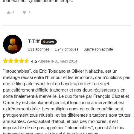
tout était nul. Quelle perte de temps.
4
1
T-Tiff
131 abonnés
1 247 critiques
Suivre son activité
4,5
Publiée le 31 mars 2014
"Intouchables", de Eric Toledano et Olivier Nakache, est un
mélange réussi entre l'humour et les émotions, car n'oublions pas
que le film parle avant tout du handicap qui est un sujet
particulièrement difficile à aborder et nos deux réalisateurs s'en
sorte finalement à merveille. Le duo formé par François Cluzet et
Omar Sy est absolument génial, il fonctionne à merveille et est
extrêmement drôle. Les multiples gags de cette comédie sont
pratiquement tous réussis, et les différentes situations sont toutes
amusantes. Avec autant d'atout, et pas des moindres, il est
impossible de ne pas apprécier "Intouchables", qui est à la fois
touchant et amusant, et réussi à tous les niveaux.