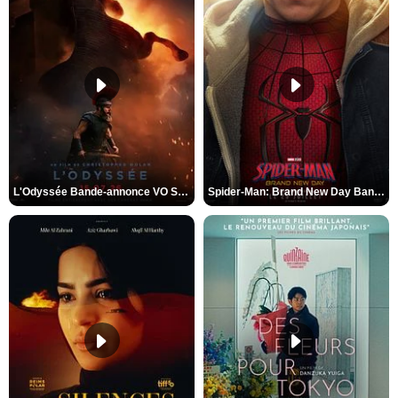
L'Odyssée Bande-annonce VO STFR
Spider-Man: Brand New Day Bande-annonce VO STFR