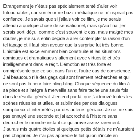
Etrangement je n'étais pas spécialement tenté d'aller voir
Intouchables, car son énorme buzz médiatique ne m'inspirait pas
confiance. Je savais que si j'allais voir ce film, je me serais
attendu à quelque chose de sensationnel, mais qu'au final j'en
serais sorti déçu, comme c'est souvent le cas. mais malgré mes
doutes, je me suis enfin déçidé à aller contempler la raison d'un
tel tapage et il faut bien avouer que la surprise fut très bonne.
L'histoire est excellemment bien construite et les situations
comiques et dramatiques s'alternent avec virtuosité et très
intelligemment dans le réçit. L'émotion est très forte et
omniprésente que ce soit dans l'un et l'autre cas de conscience.
J'ai beaucoup ri à des gags qui sont finement recherchés et qui
ne sont pas là pour faire bling-bling. Chaque séquence du film à
sa place et s'intègre à merveille sans faire tache une seule fois
dans le résultat général. J'entend par là, que j'ai trouvé toutes les
scènes réussies et utiles, et sublimées par des dialogues
somptueux et interprétés par des acteurs géniaux. Je ne me suis
pas ennuyé une seconde et j'ai accroché à l'histoire sans
décrocher le moindre instant ce qui arrive assez rarement.
J'aurais mis quatre étoiles si quelques petits détails ne m'auraient
pas chagriner. Je n'ai pas apprécié le fait qu'on n'incite en