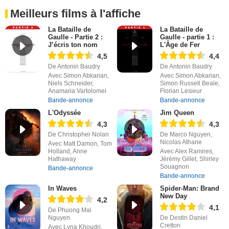
Meilleurs films à l'affiche
La Bataille de
La Bataille de
Gaulle - Partie 2 :
Gaulle - partie 1 :
J’écris ton nom
L'Âge de Fer
4,5
4,4
De Antonin Baudry
De Antonin Baudry
Avec Simon Abkarian,
Avec Simon Abkarian,
Niels Schneider,
Simon Russell Beale,
Anamaria Vartolomei
Florian Lesieur
Bande-annonce
Bande-annonce
L'Odyssée
Jim Queen
4,3
4,3
De Christopher Nolan
De Marco Nguyen,
Nicolas Athane
Avec Matt Damon, Tom
Holland, Anne
Avec Alex Ramires,
Hathaway
Jérémy Gillet, Shirley
Souagnon
Bande-annonce
Bande-annonce
In Waves
Spider-Man: Brand
New Day
4,2
4,1
De Phuong Mai
Nguyen
De Destin Daniel
Cretton
Avec Lyna Khoudri,