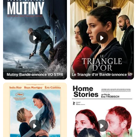
Mutiny Bande-annonce VO STFR
Le Triangle d'or Bande-annonce VF