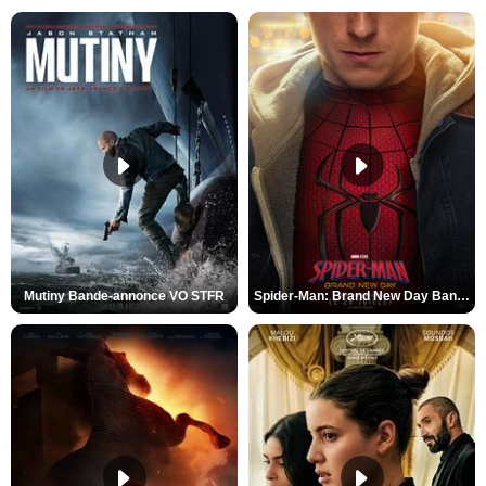
Mutiny Bande-annonce VO STFR
Spider-Man: Brand New Day Bande-annonce VO STFR