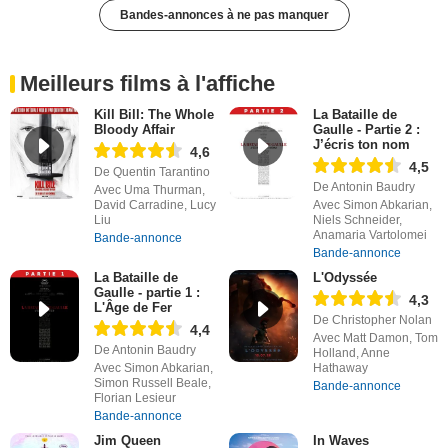
Bandes-annonces à ne pas manquer
Meilleurs films à l'affiche
Kill Bill: The Whole
La Bataille de
Bloody Affair
Gaulle - Partie 2 :
J’écris ton nom
4,6
4,5
De Quentin Tarantino
De Antonin Baudry
Avec Uma Thurman,
David Carradine, Lucy
Avec Simon Abkarian,
Liu
Niels Schneider,
Anamaria Vartolomei
Bande-annonce
Bande-annonce
La Bataille de
L'Odyssée
Gaulle - partie 1 :
4,3
L'Âge de Fer
De Christopher Nolan
4,4
Avec Matt Damon, Tom
De Antonin Baudry
Holland, Anne
Avec Simon Abkarian,
Hathaway
Simon Russell Beale,
Bande-annonce
Florian Lesieur
Bande-annonce
Jim Queen
In Waves