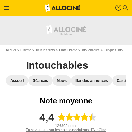
profil
menu
search
Accueil
Cinéma
Tous les films
Films Drame
Intouchables
Critiques Intouchables
Intouchables
Accueil
Séances
News
Bandes-annonces
Casting
Note moyenne
4,4
126392 notes
En savoir plus sur les notes spectateurs d'AlloCiné