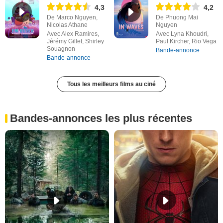
4,3
4,2
De Marco Nguyen,
De Phuong Mai
Nicolas Athane
Nguyen
Avec Alex Ramires,
Avec Lyna Khoudri,
Jérémy Gillet, Shirley
Paul Kircher, Rio Vega
Souagnon
Bande-annonce
Bande-annonce
Tous les meilleurs films au ciné
Bandes-annonces les plus récentes