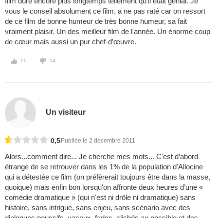
film dure encore plus longtemps tellement qu'il était génial. Je
vous le conseil absolument ce film, a ne pas raté car on ressort
de ce film de bonne humeur de très bonne humeur, sa fait
vraiment plaisir. Un des meilleur film de l'année. Un énorme coup
de cœur mais aussi un pur chef-d’œuvre.
11
14
Un visiteur
0,5
Publiée le 2 décembre 2011
Alors...comment dire... Je cherche mes mots... C'est d’abord
étrange de se retrouver dans les 1% de la population d'Allocine
qui a détestée ce film (on préfèrerait toujours être dans la masse,
quoique) mais enfin bon lorsqu'on affronte deux heures d’une «
comédie dramatique » (qui n'est ni drôle ni dramatique) sans
histoire, sans intrigue, sans enjeu, sans scénario avec des
dialogues poussifs, vaseux, fades, clichés au possible et des