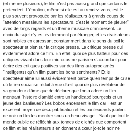
(et même plusieurs), le film n'est pas aussi grand que certains le
prétendent. L'émotion, même si elle est au rendez-vous, est le
plus souvent provoquée par les réalisateurs à grands coups de
"attention messieurs les spectateurs, c'est le moment de pleurer"
avec de longs regards et un thème musicale omniprésent. Le
choix du sujet n'y est évidemment par étranger, et les réalisateurs
sont habiles en caressant constamment dans le sens du poil le
spectateur et bien sur la critique presse. La critique presse qui
évidemment adore ce film. En effet, quoi de plus flatteur pour ces
critiques vivant dans leur microcosme parisien s'accordant pour
écrire des critiques positives sur des films autoproclamés
"intelligents) qu'un film puant les bons sentiments? Et le
spectateur aime lui aussi évidemment parce qu'en temps de crise
où le lien social se réduit à vue d’œil, quoi de plus révélateur de
sa grandeur d'âme que de déclarer que l'on a adoré un film
montrant l'histoire d'amitié entre un handicapé bourgeois et un
jeune des banlieues? Les bobos encensent le film car il est un
excellent moyen de déculpabilisation et les banlieusards jubilent
de voir un film les montrer sous un beau visage... Sauf que tout le
monde oublie de réfléchir aux tonnes de clichés que comportent
ce film et les réalisateurs s'en donnent à cœur joie: le noir ne