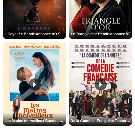
L'Odyssée Bande-annonce VO STFR
Le Triangle d'or Bande-annonce VF
Les Matins merveilleux Bande-annonce VF
De la Comédie-Française Teaser VF