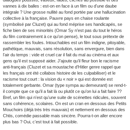
vannes à dix balles : est-on en face à un film ou d'une daube
intégrale ? Une grosse nullité au fond portée par une hallucination
collective à la française. Pauvre pays en chaise roulante
(symbolisé par Cluzet) qui au fond méprise ses handicapés, se
fiche bien de ses minorités (Omar Sy n’est pas du tout le héros
du film contrairement à ce qu’on pense), le tout sous prétexte de
rassembler les foules. Intouchables est un film indigne, pitoyable,
pathétique, mauvais, sans résolution, sans envergure, bien dans
l'air du temps : vide et cruel car il fait du mal au cinéma et aux
gens qu’il est supposé aider. J’ajoute qu’il fleur bon le racisme
anti-français (Cluzet et sa moustache d’Hitler genre rappel que
les français ont été collabos histoire de les culpabiliser) et le
racisme tout court : la vision du « noir » qui est donnée est
totalement gerbante. Omar (type sympa au demeurant) se rend-t-
il compte que ce qu’il a fait là ou plutôt ce qu’on lui a fait faire ??
Bref, un film qui n'est qu'une suite de scénettes ridicules, souvent
sans cohérence, scolaires. On est un cran en dessous des Petits
Mouchoirs (déjà très très mauvais) et nettement en dessous des
Chtis, comédie passable mais sincère. Pourra-t-on aller encore
plus bas ? Oui, c'est tout à fait possible.