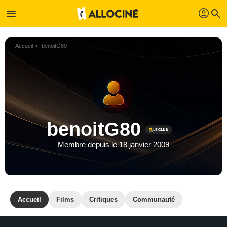
profil
menu
search
Accueil
benoitG80
benoitG80
Membre depuis le 18 janvier 2009
Accueil
Films
Critiques
Communauté