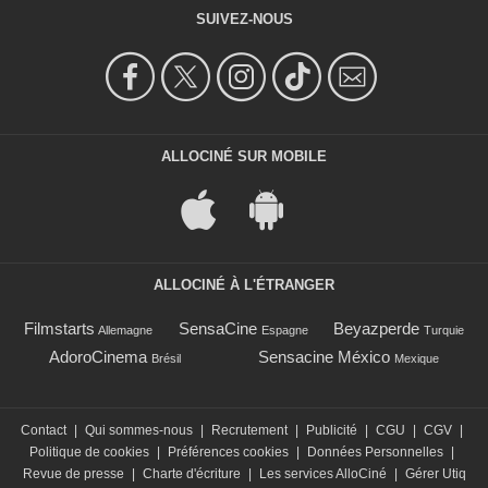
SUIVEZ-NOUS
ALLOCINÉ SUR MOBILE
ALLOCINÉ À L'ÉTRANGER
Filmstarts
SensaCine
Beyazperde
Allemagne
Espagne
Turquie
AdoroCinema
Sensacine México
Brésil
Mexique
Contact
|
Qui sommes-nous
|
Recrutement
|
Publicité
|
CGU
|
CGV
|
Politique de cookies
|
Préférences cookies
|
Données Personnelles
|
Revue de presse
|
Charte d'écriture
|
Les services AlloCiné
|
Gérer Utiq