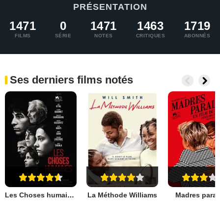
PRÉSENTATION
1471
0
1471
1463
1719
FILMS
SÉRIE
NOTES
CRITIQUES
ABONNÉS
Ses derniers films notés
Les Choses humaines
La Méthode Williams
Madres paral