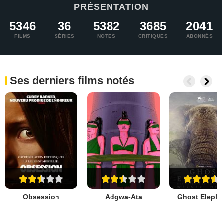
PRÉSENTATION
5346
36
5382
3685
2041
FILMS
SÉRIES
NOTES
CRITIQUES
ABONNÉS
Ses derniers films notés
Obsession
Adgwa-Ata
Ghost Eleph