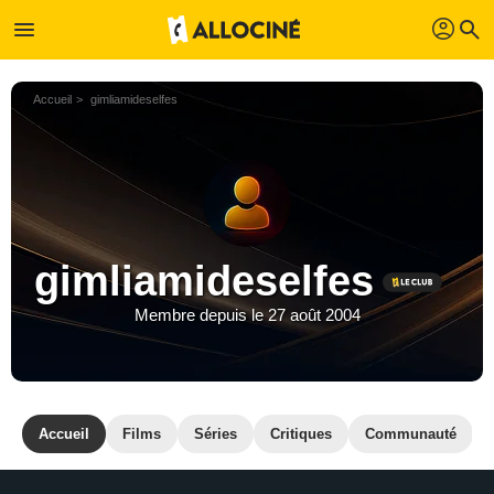
profil
menu
search
Accueil
gimliamideselfes
gimliamideselfes
Membre depuis le 27 août 2004
Accueil
Films
Séries
Critiques
Communauté