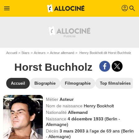
profil
menu
search
Accueil
Stars
Acteurs
Acteur allemand
Henry Bookholt dit Horst Buchholz
Horst Buchholz
Accueil
Biographie
Filmographie
Top films/séries
Métier
Acteur
Nom de naissance
Henry Bookholt
Nationalité
Allemand
Naissance
4 décembre 1933
(Berlin -
Allemagne)
Décès
3 mars 2003
à l'age de 69 ans (Berlin
- Allemagne)