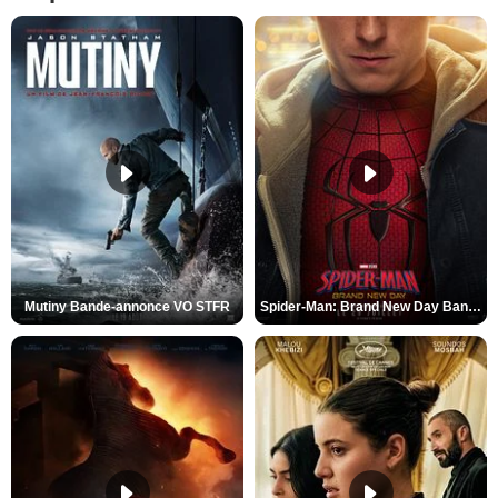
Mutiny Bande-annonce VO STFR
Spider-Man: Brand New Day Bande-annonce VO STFR