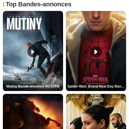
Top Bandes-annonces
Mutiny Bande-annonce VO STFR
Spider-Man: Brand New Day Bande-annonce VO STFR