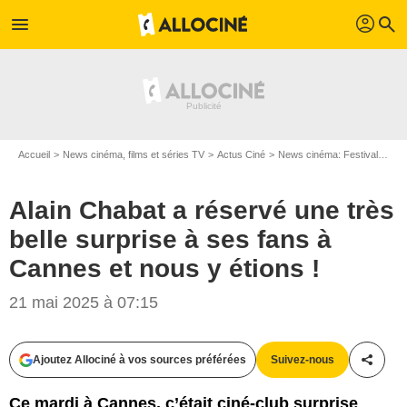
profil
menu
search
Accueil
News cinéma, films et séries TV
Actus Ciné
News cinéma: Festivals
Al
Alain Chabat a réservé une très
belle surprise à ses fans à
Cannes et nous y étions !
21 mai 2025 à 07:15
Ajoutez Allociné à vos sources préférées
Suivez-nous
Partag
Ce mardi à Cannes, c’était ciné-club surprise