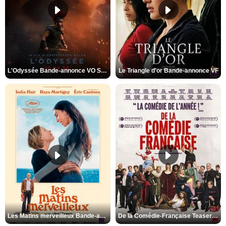
L'Odyssée Bande-annonce VO STFR
Le Triangle d'or Bande-annonce VF
Les Matins merveilleux Bande-annonce VF
De la Comédie-Française Teaser VF