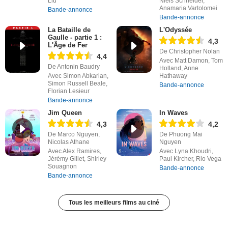
Liu
Niels Schneider,
Anamaria Vartolomei
Bande-annonce
Bande-annonce
La Bataille de
L'Odyssée
Gaulle - partie 1 :
4,3
L'Âge de Fer
De Christopher Nolan
4,4
Avec Matt Damon, Tom
De Antonin Baudry
Holland, Anne
Avec Simon Abkarian,
Hathaway
Simon Russell Beale,
Bande-annonce
Florian Lesieur
Bande-annonce
Jim Queen
In Waves
4,3
4,2
De Marco Nguyen,
De Phuong Mai
Nicolas Athane
Nguyen
Avec Alex Ramires,
Avec Lyna Khoudri,
Jérémy Gillet, Shirley
Paul Kircher, Rio Vega
Souagnon
Bande-annonce
Bande-annonce
Tous les meilleurs films au ciné