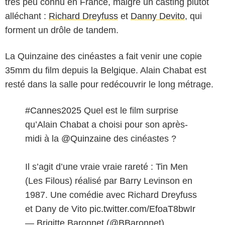
très peu connu en France, malgré un casting plutôt
alléchant :
Richard Dreyfuss
et
Danny Devito
, qui
forment un drôle de tandem.
La Quinzaine des cinéastes a fait venir une copie
35mm du film depuis la Belgique. Alain Chabat est
resté dans la salle pour redécouvrir le long métrage.
#Cannes2025
Quel est le film surprise
qu’Alain Chabat a choisi pour son après-
midi à la
@Quinzaine
des cinéastes ?
Il s’agit d’une vraie vraie rareté : Tin Men
(Les Filous) réalisé par Barry Levinson en
1987. Une comédie avec Richard Dreyfuss
et Dany de Vito
pic.twitter.com/EfoaT8bwIr
— Brigitte Baronnet (@BBaronnet)