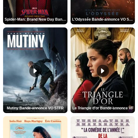
Spider-Man: Brand New Day Bande-annonce VO STFR
L'Odyssée Bande-annonce VO STFR
Mutiny Bande-annonce VO STFR
Le Triangle d'or Bande-annonce VF