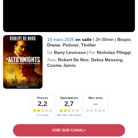
19 mars 2025
en salle
|
2h 00min
|
Biopic
,
Drame
,
Policier
,
Thriller
De
Barry Levinson
Par
Nicholas Pileggi
|
Avec
Robert De Niro
,
Debra Messing
,
Cosmo Jarvis
Presse
Spectateurs
Mes amis
2,2
2,7
--
12 critiques
1110 notes, 113 critiques
VOIR SUR CANAL+