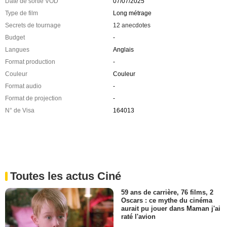
Date de sortie VOD
07/07/2025
Type de film
Long métrage
Secrets de tournage
12 anecdotes
Budget
-
Langues
Anglais
Format production
-
Couleur
Couleur
Format audio
-
Format de projection
-
N° de Visa
164013
Toutes les actus Ciné
59 ans de carrière, 76 films, 2
Oscars : ce mythe du cinéma
aurait pu jouer dans Maman j'ai
raté l'avion