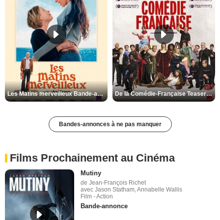
Les Matins merveilleux Bande-annonce VF
De la Comédie-Française Teaser VF
Bandes-annonces à ne pas manquer
Films Prochainement au Cinéma
Mutiny
de Jean-François Richet
avec Jason Statham, Annabelle Wallis
Film - Action
Bande-annonce