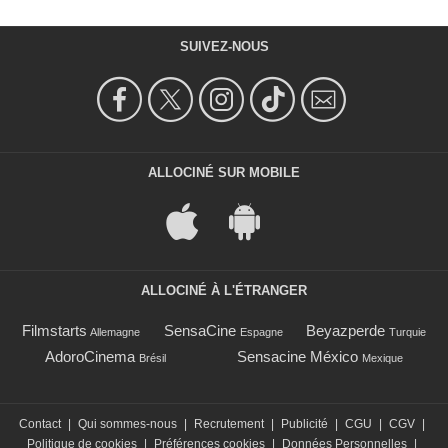
SUIVEZ-NOUS
ALLOCINÉ SUR MOBILE
ALLOCINÉ À L'ÉTRANGER
Filmstarts
SensaCine
Beyazperde
Allemagne
Espagne
Turquie
AdoroCinema
Sensacine México
Brésil
Mexique
Contact
|
Qui sommes-nous
|
Recrutement
|
Publicité
|
CGU
|
CGV
|
Politique de cookies
|
Préférences cookies
|
Données Personnelles
|