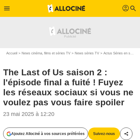
profil
menu
search
Accueil
News cinéma, films et séries TV
News séries TV
Actus Séries en streaming
The Last of Us saison 2 :
l'épisode final a fuité ! Fuyez
les réseaux sociaux si vous ne
voulez pas vous faire spoiler
23 mai 2025 à 12:20
Ajoutez Allociné à vos sources préférées
Suivez-nous
Partag