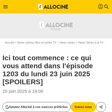
profil
menu
search
Accueil
News cinéma, films et séries TV
News séries
News Séries à la TV
Ici 
Ici tout commence : ce qui
vous attend dans l'épisode
1203 du lundi 23 juin 2025
[SPOILERS]
20 juin 2025 à 19:00
Ajoutez Allociné à vos sources préférées
Suivez-nous
Partag