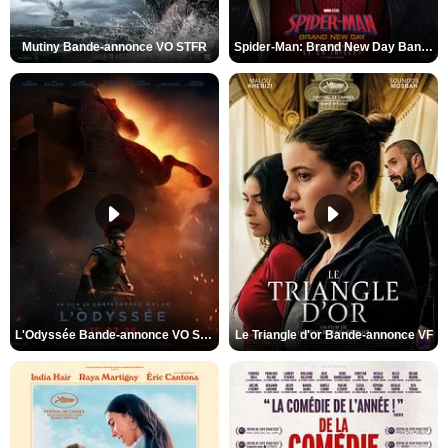
Mutiny Bande-annonce VO STFR
Spider-Man: Brand New Day Bande-annonce VO STFR
L'Odyssée Bande-annonce VO STFR
Le Triangle d'or Bande-annonce VF