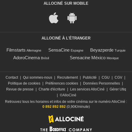
ALLOCINÉ SUR MOBILE
ALLOCINÉ À L'ÉTRANGER
Filmstarts
SensaCine
Beyazperde
Allemagne
Espagne
Turquie
AdoroCinema
Sensacine México
Brésil
Mexique
Contact
|
Qui sommes-nous
|
Recrutement
|
Publicité
|
CGU
|
CGV
|
Politique de cookies
|
Préférences cookies
|
Données Personnelles
|
Revue de presse
|
Charte d'écriture
|
Les services AlloCiné
|
Gérer Utiq
|
©AlloCiné
Retrouvez tous les horaires et infos de votre cinéma sur le numéro AlloCiné :
0 892 892 892
(0,90€/minute)