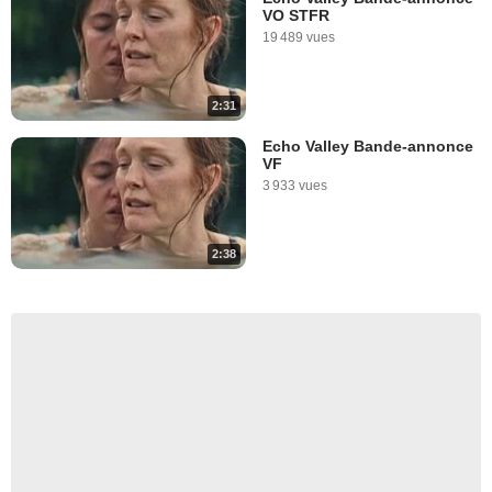
VO STFR
19 489 vues
2:31
Echo Valley Bande-annonce
VF
3 933 vues
2:38