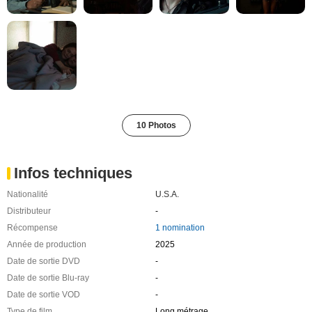
10 Photos
Infos techniques
Nationalité
U.S.A.
Distributeur
-
Récompense
1 nomination
Année de production
2025
Date de sortie DVD
-
Date de sortie Blu-ray
-
Date de sortie VOD
-
Type de film
Long métrage