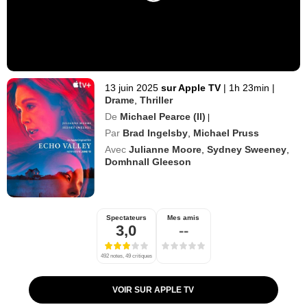
13 juin 2025
sur Apple TV
|
1h 23min
|
Drame
,
Thriller
De
Michael Pearce (II)
|
Par
Brad Ingelsby
,
Michael Pruss
Avec
Julianne Moore
,
Sydney Sweeney
,
Domhnall Gleeson
Spectateurs
Mes amis
3,0
--
492 notes, 49 critiques
VOIR SUR APPLE TV