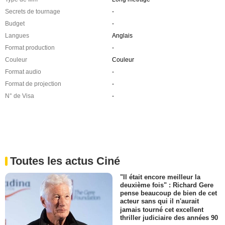
Secrets de tournage
-
Budget
-
Langues
Anglais
Format production
-
Couleur
Couleur
Format audio
-
Format de projection
-
N° de Visa
-
Toutes les actus Ciné
"Il était encore meilleur la
deuxième fois" : Richard Gere
pense beaucoup de bien de cet
acteur sans qui il n'aurait
jamais tourné cet excellent
thriller judiciaire des années 90