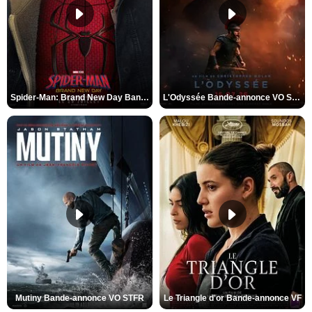
Spider-Man: Brand New Day Bande-annonce VO STFR
L'Odyssée Bande-annonce VO STFR
Mutiny Bande-annonce VO STFR
Le Triangle d'or Bande-annonce VF