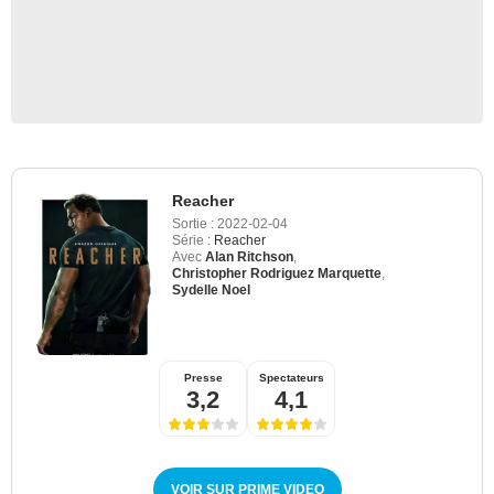
Reacher
Sortie :
2022-02-04
Série :
Reacher
Avec
Alan Ritchson
,
Christopher Rodriguez Marquette
,
Sydelle Noel
Presse
Spectateurs
3,2
4,1
VOIR SUR PRIME VIDEO