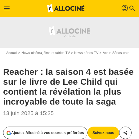
profil
menu
search
Accueil
News cinéma, films et séries TV
News séries TV
Actus Séries en streaming
Reacher : la saison 4 est basée
sur le livre de Lee Child qui
contient la révélation la plus
incroyable de toute la saga
13 juin 2025 à 15:25
Ajoutez Allociné à vos sources préférées
Suivez-nous
Partag