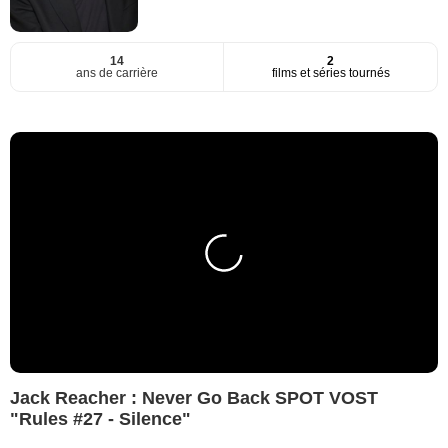
14
2
ans de carrière
films et séries tournés
Jack Reacher : Never Go Back SPOT VOST
"Rules #27 - Silence"