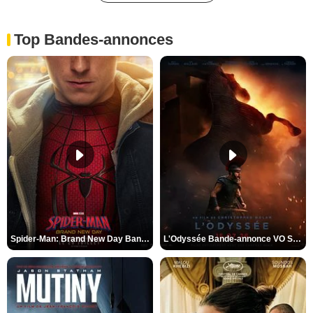
Top Bandes-annonces
Spider-Man: Brand New Day Bande-annonce VO STFR
L'Odyssée Bande-annonce VO STFR