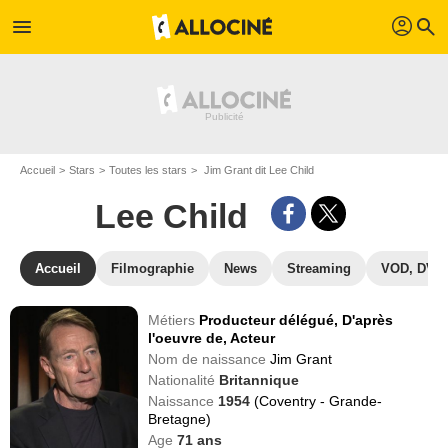
profil
menu
search
Accueil
Stars
Toutes les stars
Jim Grant dit Lee Child
Lee Child
Accueil
Filmographie
News
Streaming
VOD, DVD
Métiers
Producteur délégué,
D'après
l'oeuvre de,
Acteur
Nom de naissance
Jim Grant
Nationalité
Britannique
Naissance
1954
(Coventry - Grande-
Bretagne)
Age
71
ans