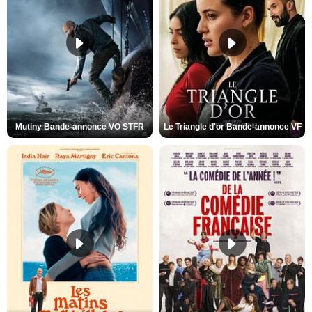
Mutiny Bande-annonce VO STFR
Le Triangle d'or Bande-annonce VF