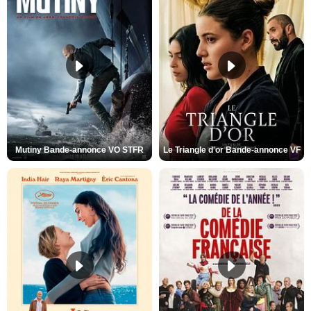
Mutiny Bande-annonce VO STFR
Le Triangle d'or Bande-annonce VF