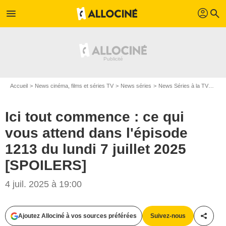
profil
menu
search
Accueil
News cinéma, films et séries TV
News séries
News Séries à la TV
Ici 
Ici tout commence : ce qui
vous attend dans l'épisode
1213 du lundi 7 juillet 2025
[SPOILERS]
4 juil. 2025 à 19:00
Ajoutez Allociné à vos sources préférées
Suivez-nous
Partag