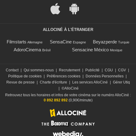
ALLOCINÉ À L'ÉTRANGER
Filmstarts
SensaCine
Beyazperde
Allemagne
Espagne
Turquie
AdoroCinema
Sensacine México
Brésil
Mexique
Contact
|
Qui sommes-nous
|
Recrutement
|
Publicité
|
CGU
|
CGV
|
Politique de cookies
|
Préférences cookies
|
Données Personnelles
|
Revue de presse
|
Charte d'écriture
|
Les services AlloCiné
|
Gérer Utiq
|
©AlloCiné
Retrouvez tous les horaires et infos de votre cinéma sur le numéro AlloCiné :
0 892 892 892
(0,90€/minute)