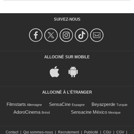
SUIVEZ-NOUS
ALLOCINÉ SUR MOBILE
ALLOCINÉ À L'ÉTRANGER
Filmstarts
SensaCine
Beyazperde
Allemagne
Espagne
Turquie
AdoroCinema
Sensacine México
Brésil
Mexique
Contact
|
Qui sommes-nous
|
Recrutement
|
Publicité
|
CGU
|
CGV
|