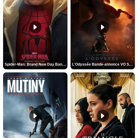
Spider-Man: Brand New Day Bande-annonce VO STFR
L'Odyssée Bande-annonce VO STFR