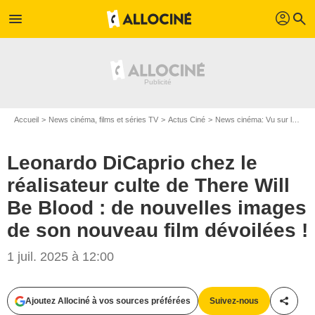
profil
menu
search
Accueil
News cinéma, films et séries TV
Actus Ciné
News cinéma: Vu sur le web
Leonardo DiCaprio chez le
réalisateur culte de There Will
Be Blood : de nouvelles images
de son nouveau film dévoilées !
1 juil. 2025 à 12:00
Ajoutez Allociné à vos sources préférées
Suivez-nous
Partag