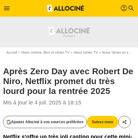
profil
menu
search
Accueil
News cinéma, films et séries TV
News séries TV
Actus Séries en streaming
Après Zero Day avec Robert De
Niro, Netflix promet du très
lourd pour la rentrée 2025
Mis à jour le 4 juil. 2025 à 18:15
Ajoutez Allociné à vos sources préférées
Suivez-nous
Partag
Netflix s’offre un très joli casting pour cette mini-