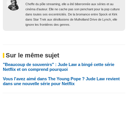
Cheffe du pôle streaming, elle a été biberonnée aux séries et au
cinéma d'auteur. Elle ne cache pas son penchant pour la pop culture
dans toutes ses excentricités. De la bromance entre Spock et Kirk
dans Star Trek aux désillusions de Mulholland Drive de Lynch, elle
ignore les frontières des genres.
Sur le même sujet
"Beaucoup de souvenirs" : Jude Law a bingé cette série
Netflix et on comprend pourquoi
Vous l'avez aimé dans The Young Pope ? Jude Law revient
dans une nouvelle série pour Netflix