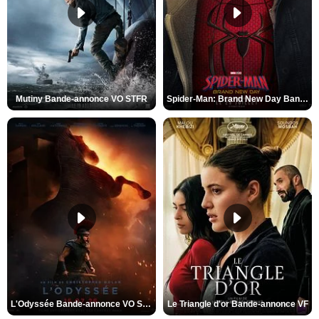
Mutiny Bande-annonce VO STFR
Spider-Man: Brand New Day Bande-annonce VO STFR
L'Odyssée Bande-annonce VO STFR
Le Triangle d'or Bande-annonce VF