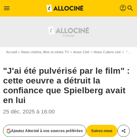
profil
menu
search
Accueil
News cinéma, films et séries TV
Actus Ciné
News Culture ciné
"J'ai été pulvérisé par le film" : cette oeuvre a détruit la confiance que Spielberg avait en lui
"J'ai été pulvérisé par le film" :
cette oeuvre a détruit la
confiance que Spielberg avait
en lui
25 déc. 2025 à 16:00
Ajoutez Allociné à vos sources préférées
Suivez-nous
Partag