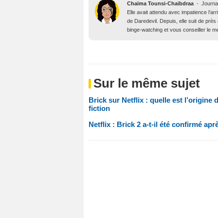
Chaïma Tounsi-Chaïbdraa
-
Journa
Elle avait attendu avec impatience l’arr
de Daredevil. Depuis, elle suit de prè
binge-watching et vous conseiller le me
Sur le même sujet
Brick sur Netflix : quelle est l’origine
fiction
Netflix : Brick 2 a-t-il été confirmé apr