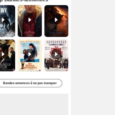
Mutiny Bande-annonce VO STFR
Spider-Man: Brand New Day Bande-annonce VO STFR
L'Odyssée Bande-annonce VO STFR
Le Triangle d'or Bande-annonce VF
Les Matins merveilleux Bande-annonce VF
De la Comédie-Française Teaser VF
Bandes-annonces à ne pas manquer