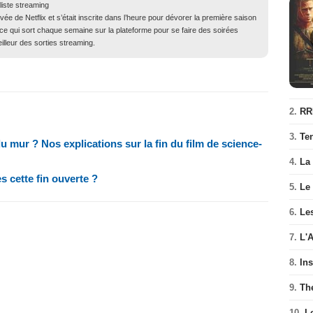
liste streaming
ivée de Netflix et s’était inscrite dans l’heure pour dévorer la première saison
s ce qui sort chaque semaine sur la plateforme pour se faire des soirées
illeur des sorties streaming.
2.
RR
3.
Te
 du mur ? Nos explications sur la fin du film de science-
4.
La
ès cette fin ouverte ?
5.
Le
6.
Les
7.
L'
8.
In
9.
Th
10.
L