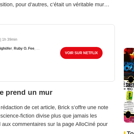
sition, pour d’autres, c’était un véritable mur…
|
1h 39min
ighöfer
,
Ruby O. Fee
,
Frederick Lau
VOIR SUR NETFLIX
se prend un mur
daction de cet article, Brick s’offre une note
science-fiction divise plus que jamais les
oeil aux commentaires sur la page AlloCiné pour
To