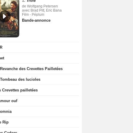
1.
Troie
de Wolfgang Petersen
avec Brad Pitt, Eric Bana
Film - Péplum
Bande-annonce
R
net
 Revanche des Crevettes Pailletées
 Tombeau des lucioles
 Crevettes pailletées
Amour ouf
somnia
e Rip
es Cadors