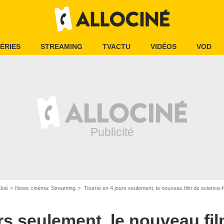
ÉRIES
STREAMING
TVACTU
VIDÉOS
VOD
Ciné
News cinéma: Streaming
Tourné en 4 jours seulement, le nouveau film de science-fic
rs seulement, le nouveau fi