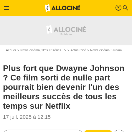
profil
menu
search
Accueil
News cinéma, films et séries TV
Actus Ciné
News cinéma: Streaming
P
Plus fort que Dwayne Johnson
? Ce film sorti de nulle part
pourrait bien devenir l'un des
meilleurs succès de tous les
temps sur Netflix
17 juil. 2025 à 12:15