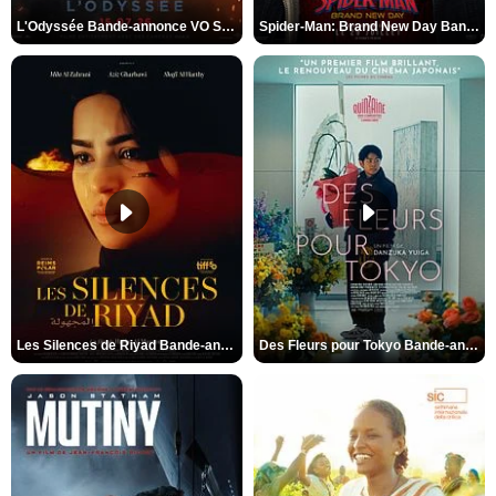
L'Odyssée Bande-annonce VO STFR
Spider-Man: Brand New Day Bande-annonce VO STFR
Les Silences de Riyad Bande-annonce VO STFR
Des Fleurs pour Tokyo Bande-annonce VO STFR