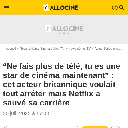
profil
menu
search
Accueil
News cinéma, films et séries TV
News séries TV
Actus Séries en streaming
“Ne fais plus de télé, tu es une
star de cinéma maintenant” :
cet acteur britannique voulait
tout arrêter mais Netflix a
sauvé sa carrière
30 juil. 2025 à 17:00