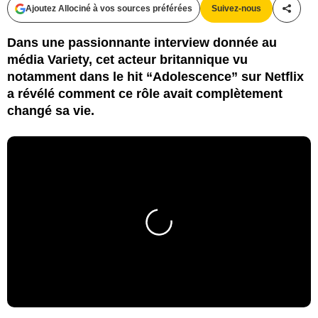
Ajoutez Allociné à vos sources préférées
Suivez-nous
Partag
Dans une passionnante interview donnée au
média Variety, cet acteur britannique vu
notamment dans le hit “Adolescence” sur Netflix
a révélé comment ce rôle avait complètement
changé sa vie.