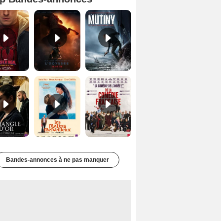
Spider-Man: Brand New Day Bande-annonce VO STFR
L'Odyssée Bande-annonce VO STFR
Mutiny Bande-annonce VO STFR
Le Triangle d'or Bande-annonce VF
Les Matins merveilleux Bande-annonce VF
De la Comédie-Française Teaser VF
Bandes-annonces à ne pas manquer