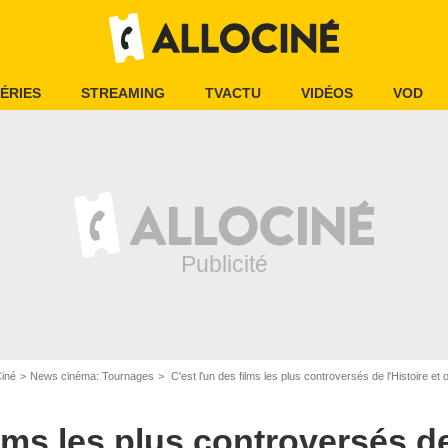
ÉRIES
STREAMING
TVACTU
VIDÉOS
VOD
Ciné
News cinéma: Tournages
C'est l'un des films les plus controversés de l'Histoire et o
ilms les plus controversés de