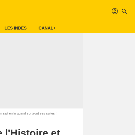
profil
search
LES INDÉS
CANAL+
n sait enfin quand sortiront ses suites !
 l'Histoire et