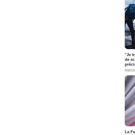
"Je t
de sc
préci
mercr
La Fe