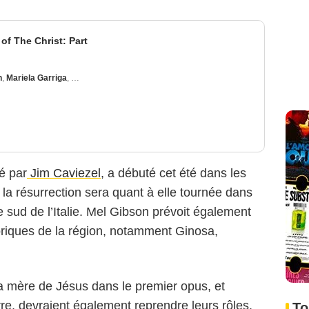
of The Christ: Part
n
,
Mariela Garriga
,
Kasia Smutniak
é par
Jim Caviezel
, a débuté cet été dans les
 la résurrection sera quant à elle tournée dans
e sud de l’Italie. Mel Gibson prévoit également
toriques de la région, notamment Ginosa,
 la mère de Jésus dans le premier opus, et
lionsgate
erre, devraient également reprendre leurs rôles.
To