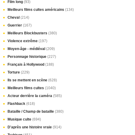
Film long
(93)
Meilleurs films cultes américains
(134)
Cheval
(214)
Guerrier
(167)
Meilleurs Blockbusters
(380)
Violence extrême
(197)
Moyen-âge - médiéval
(209)
Personnage historique
(227)
Français à Hollywood
(188)
Torture
(229)
Ils se mettent en scène
(628)
Meilleurs films cultes
(1040)
Acteur derrière la caméra
(585)
Flashback
(618)
Bataille / Champ de bataille
(380)
Musique culte
(694)
D'après une histoire vraie
(914)