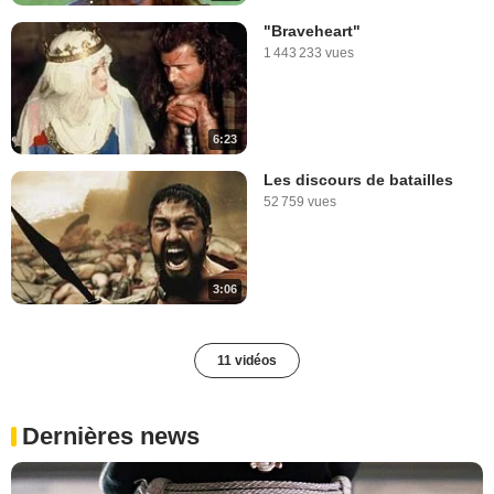
"Braveheart"
1 443 233 vues
6:23
Les discours de batailles
52 759 vues
3:06
11 vidéos
Dernières news