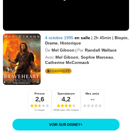
4 octobre 1995
en salle
|
2h 45min
|
Biopic
,
Drame
,
Historique
De
Mel Gibson
Par
Randall Wallace
|
Avec
Mel Gibson
,
Sophie Marceau
,
Catherine McCormack
Presse
Spectateurs
Mes amis
2,6
4,2
--
5 critiques
46548 notes, 933 critiques
VOIR SUR DISNEY
+