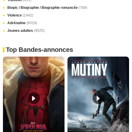
Trahison
(451)
Biopic / Biographie / Biographie romancée
(769)
Violence
(1442)
Adrénaline
(6019)
Jeunes adultes
(9525)
Top Bandes-annonces