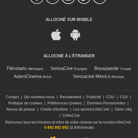
ALLOCINÉ SUR MOBILE
ALLOCINÉ À L'ÉTRANGER
Filmstarts
SensaCine
Beyazperde
Allemagne
Espagne
Turquie
AdoroCinema
Sensacine México
Brésil
Mexique
Contact
|
Qui sommes-nous
|
Recrutement
|
Publicité
|
CGU
|
CGV
|
Politique de cookies
|
Préférences cookies
|
Données Personnelles
|
Revue de presse
|
Charte d'écriture
|
Les services AlloCiné
|
Gérer Utiq
|
©AlloCiné
Retrouvez tous les horaires et infos de votre cinéma sur le numéro AlloCiné :
0 892 892 892
(0,90€/minute)