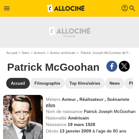
profil
menu
search
Accueil
Stars
Acteurs
Acteur américain
Patrick Joseph McGoohan dit Patrick McGoohan
Patrick McGoohan
Accueil
Filmographie
Top films/séries
News
Phot
Métiers
Acteur
,
Réalisateur
,
Scénariste
plus
Nom de naissance
Patrick Joseph McGoohan
Nationalité
Américain
Naissance
19 mars 1928
Décès
13 janvier 2009
à l'age de 80 ans