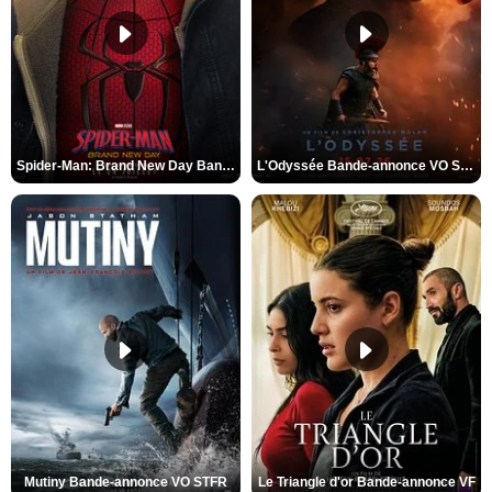
Spider-Man: Brand New Day Bande-annonce VO STFR
L'Odyssée Bande-annonce VO STFR
Mutiny Bande-annonce VO STFR
Le Triangle d'or Bande-annonce VF