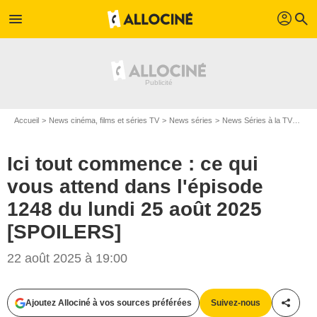
profil
menu
search
Accueil
News cinéma, films et séries TV
News séries
News Séries à la TV
Ici 
Ici tout commence : ce qui
vous attend dans l'épisode
1248 du lundi 25 août 2025
[SPOILERS]
22 août 2025 à 19:00
Ajoutez Allociné à vos sources préférées
Suivez-nous
Partag