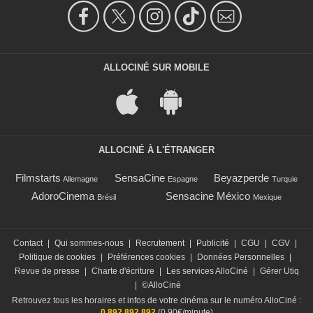
ALLOCINÉ SUR MOBILE
ALLOCINÉ À L'ÉTRANGER
Filmstarts
SensaCine
Beyazperde
Allemagne
Espagne
Turquie
AdoroCinema
Sensacine México
Brésil
Mexique
Contact
|
Qui sommes-nous
|
Recrutement
|
Publicité
|
CGU
|
CGV
|
Politique de cookies
|
Préférences cookies
|
Données Personnelles
|
Revue de presse
|
Charte d'écriture
|
Les services AlloCiné
|
Gérer Utiq
|
©AlloCiné
Retrouvez tous les horaires et infos de votre cinéma sur le numéro AlloCiné :
0 892 892 892
(0,90€/minute)