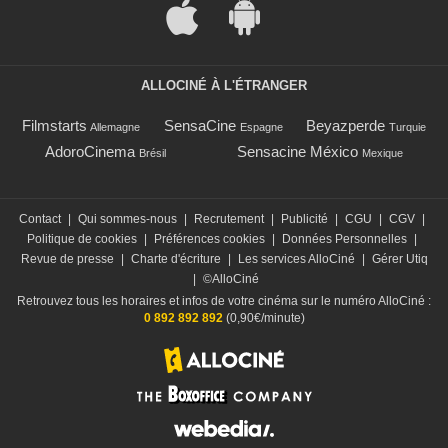
ALLOCINÉ À L'ÉTRANGER
Filmstarts
SensaCine
Beyazperde
Allemagne
Espagne
Turquie
AdoroCinema
Sensacine México
Brésil
Mexique
Contact
|
Qui sommes-nous
|
Recrutement
|
Publicité
|
CGU
|
CGV
|
Politique de cookies
|
Préférences cookies
|
Données Personnelles
|
Revue de presse
|
Charte d'écriture
|
Les services AlloCiné
|
Gérer Utiq
|
©AlloCiné
Retrouvez tous les horaires et infos de votre cinéma sur le numéro AlloCiné :
0 892 892 892
(0,90€/minute)