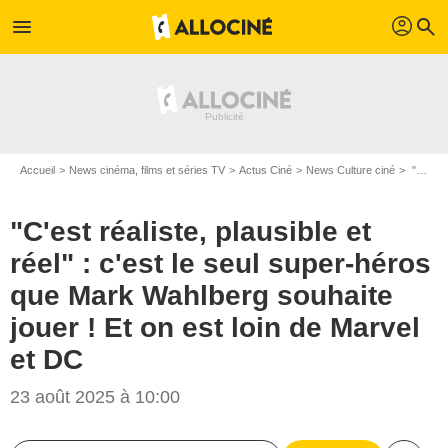
profil
menu
search
Accueil
News cinéma, films et séries TV
Actus Ciné
News Culture ciné
"C'est réaliste, plausible et réel" : c'est le seul super-héros que Mark Wahlberg souhaite jouer ! Et on est loin de Marvel et DC
"C'est réaliste, plausible et
réel" : c'est le seul super-héros
que Mark Wahlberg souhaite
jouer ! Et on est loin de Marvel
et DC
23 août 2025 à 10:00