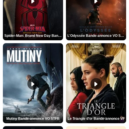
Spider-Man: Brand New Day Bande-annonce VO STFR
L'Odyssée Bande-annonce VO STFR
Mutiny Bande-annonce VO STFR
Le Triangle d'or Bande-annonce VF