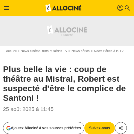
profil
menu
search
Accueil
News cinéma, films et séries TV
News séries
News Séries à la TV
Plus
Plus belle la vie : coup de
théâtre au Mistral, Robert est
suspecté d'être le complice de
Santoni !
25 août 2025 à 11:45
Ajoutez Allociné à vos sources préférées
Suivez-nous
Partag