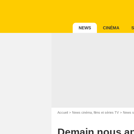
NEWS
CINÉMA
S
Accueil
News cinéma, films et séries TV
News s
Demain nous app