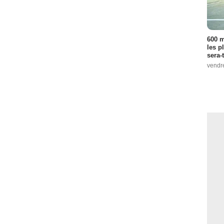
600 m
les p
sera-
vendr