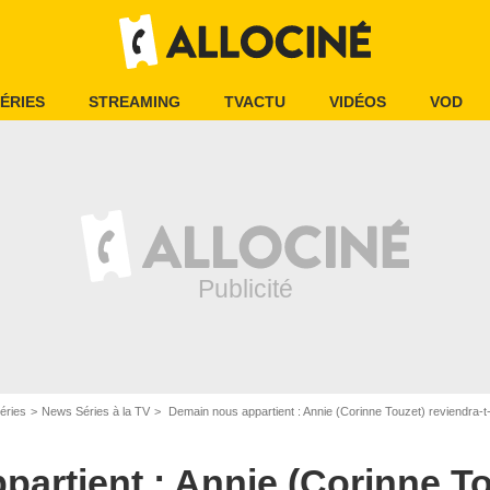
ÉRIES
STREAMING
TVACTU
VIDÉOS
VOD
éries
News Séries à la TV
Demain nous appartient : Annie (Corinne Touzet) reviendra-t-e
artient : Annie (Corinne To