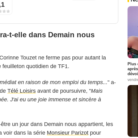
,1
ra-t-elle dans Demain nous
 Corinne Touzet ne ferme pas pour autant la
Plus 
 feuilleton quotidien de TF1.
après
dévoi
vendr
mmédiat en raison de mon emploi du temps...
" a-
 de
Télé Loisirs
avant de poursuivre, "
Mais
mée. J'ai eu une joie immense et sincère à
-être un jour dans Demain nous appartient, les
a voir dans la série
Monsieur Parizot
pour