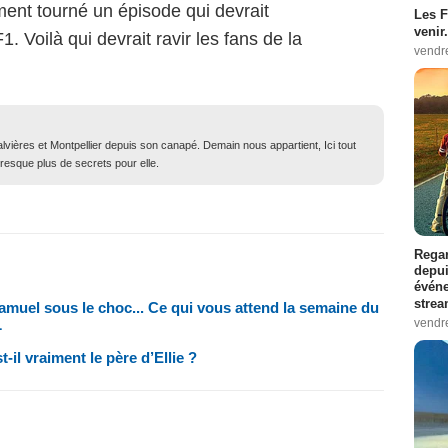
ent tourné un épisode qui devrait
Les F
venir.
. Voilà qui devrait ravir les fans de la
vendr
lvières et Montpellier depuis son canapé. Demain nous appartient, Ici tout
resque plus de secrets pour elle.
Regar
depui
événe
strea
muel sous le choc... Ce qui vous attend la semaine du
vendr
L
il vraiment le père d’Ellie ?