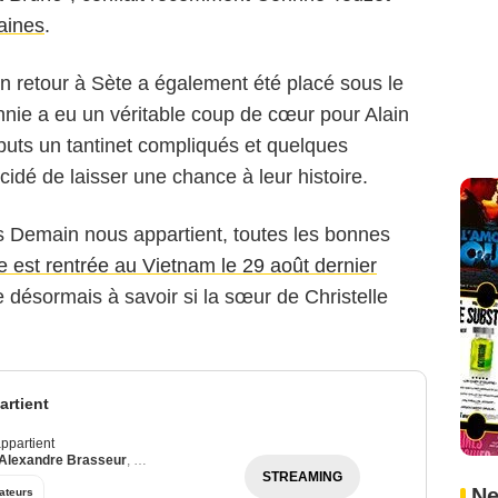
aines
.
on retour à Sète a également été placé sous le
’Annie a eu un véritable coup de cœur pour Alain
buts un tantinet compliqués et quelques
idé de laisser une chance à leur histoire.
Demain nous appartient, toutes les bonnes
e est rentrée au Vietnam le 29 août dernier
e désormais à savoir si la sœur de Christelle
rtient
ppartient
Alexandre Brasseur
,
Julie Debazac
STREAMING
Ne
ateurs