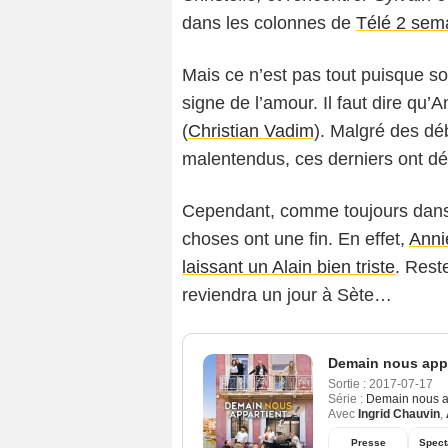
dans les colonnes de
Télé 2 sem
Mais ce n’est pas tout puisque s
signe de l’amour. Il faut dire qu
(
Christian Vadim
). Malgré des dé
malentendus, ces derniers ont déc
Cependant, comme toujours dans 
choses ont une fin. En effet,
Anni
laissant un Alain bien triste
. Rest
reviendra un jour à Sète…
Demain nous appa
Sortie :
2017-07-17
Série :
Demain nous a
Avec
Ingrid Chauvin
,
Presse
Spect