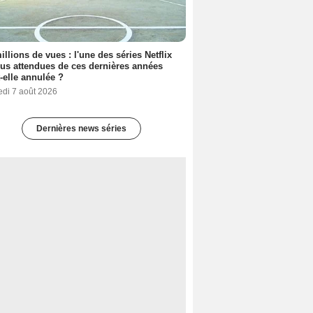
illions de vues : l'une des séries Netflix
lus attendues de ces dernières années
t-elle annulée ?
edi 7 août 2026
Dernières news séries