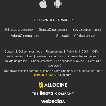
ALLOCINÉ À L'ÉTRANGER
Filmstarts
SensaCine
Beyazperde
Allemagne
Espagne
Turquie
AdoroCinema
Sensacine México
Brésil
Mexique
Contact
|
Qui sommes-nous
|
Recrutement
|
Publicité
|
CGU
|
CGV
|
Politique de cookies
|
Préférences cookies
|
Données Personnelles
|
Revue de presse
|
Charte d'écriture
|
Les services AlloCiné
|
Gérer Utiq
|
©AlloCiné
Retrouvez tous les horaires et infos de votre cinéma sur le numéro AlloCiné :
0 892 892 892
(0,90€/minute)