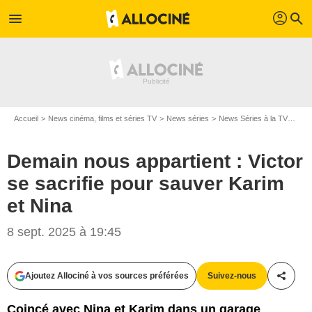
profil
menu
search
Accueil
News cinéma, films et séries TV
News séries
News Séries à la TV
Dema
Demain nous appartient : Victor
se sacrifie pour sauver Karim
et Nina
8 sept. 2025 à 19:45
Ajoutez Allociné à vos sources préférées
Suivez-nous
Partag
Coincé avec Nina et Karim dans un garage