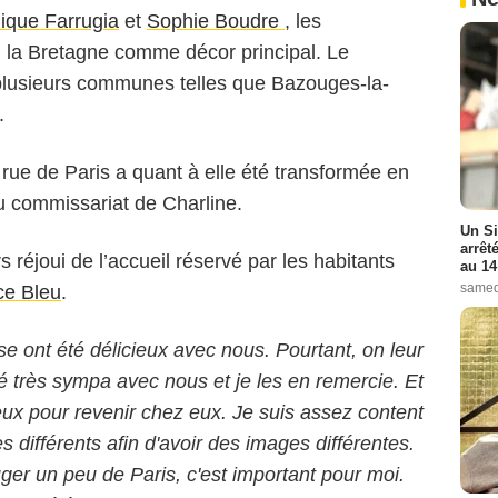
ique Farrugia
et
Sophie Boudre
, les
isi la Bretagne comme décor principal. Le
 plusieurs communes telles que Bazouges-la-
.
rue de Paris a quant à elle été transformée en
au commissariat de Charline.
Un Si
arrêt
s réjoui de l’accueil réservé par les habitants
au 14
samed
ce Bleu
.
 ont été délicieux avec nous. Pourtant, on leur
té très sympa avec nous et je les en remercie. Et
eux pour revenir chez eux. Je suis assez content
res différents afin d'avoir des images différentes.
ger un peu de Paris, c'est important pour moi.