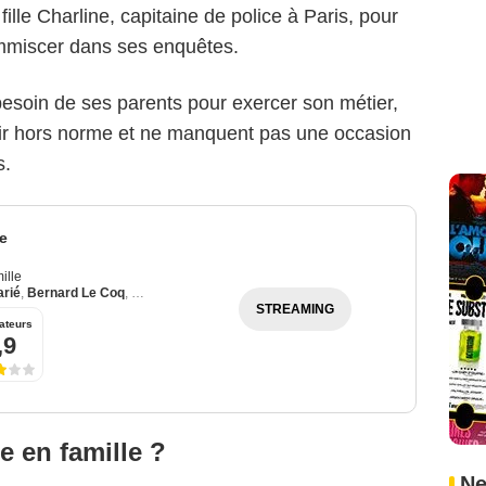
fille Charline, capitaine de police à Paris, pour
'immiscer dans ses enquêtes.
esoin de ses parents pour exercer son métier,
air hors norme et ne manquent pas une occasion
s.
e
ille
arié
,
Bernard Le Coq
,
Naïma Rodric
STREAMING
ateurs
,9
e en famille ?
Ne