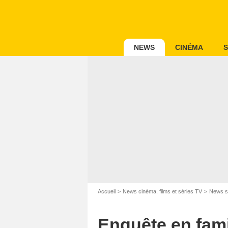
NEWS
CINÉMA
S
Accueil
News cinéma, films et séries TV
News s
Enquête en famil