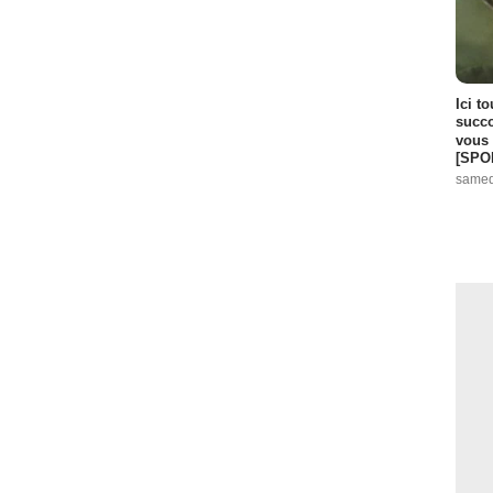
Ici t
succo
vous 
[SPO
samed