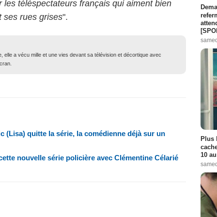
 les téléspectateurs français qui aiment bien
Demai
refer
t ses rues grises
".
atten
[SPO
samed
e, elle a vécu mille et une vies devant sa télévision et décortique avec
écran.
(Lisa) quitte la série, la comédienne déjà sur un
Plus 
cache
10 au
cette nouvelle série policière avec Clémentine Célarié
samed