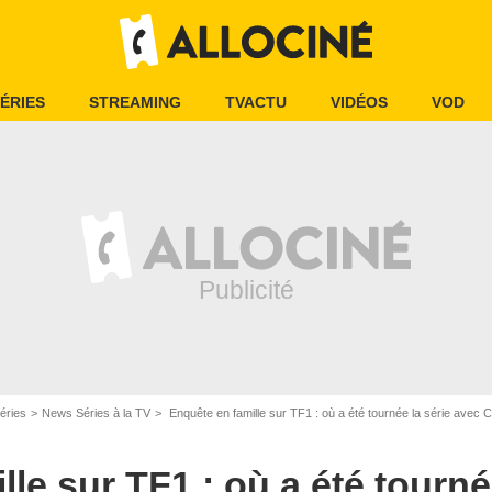
ÉRIES
STREAMING
TVACTU
VIDÉOS
VOD
éries
News Séries à la TV
Enquête en famille sur TF1 : où a été tournée la série avec 
le sur TF1 : où a été tourné