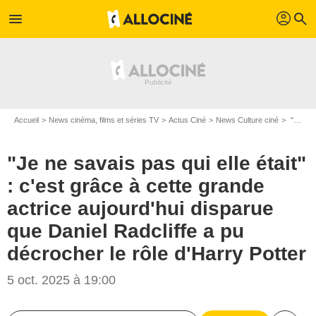
profil
menu
search
Accueil
News cinéma, films et séries TV
Actus Ciné
News Culture ciné
"Je ne savais pas qui elle était" : c'est grâce à cette grande actrice aujourd'hui disparue que Daniel Radcliffe a pu décrocher le rôle d'Harry Potter
"Je ne savais pas qui elle était"
: c'est grâce à cette grande
actrice aujourd'hui disparue
que Daniel Radcliffe a pu
décrocher le rôle d'Harry Potter
5 oct. 2025 à 19:00