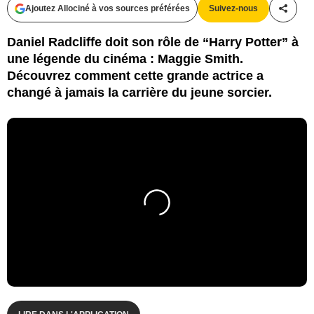
Ajoutez Allociné à vos sources préférées
Suivez-nous
Partag
Daniel Radcliffe doit son rôle de “Harry Potter” à
une légende du cinéma : Maggie Smith.
Découvrez comment cette grande actrice a
changé à jamais la carrière du jeune sorcier.