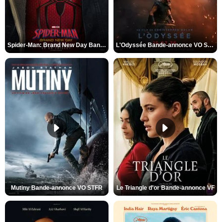
Spider-Man: Brand New Day Bande-annonce VO STFR
L'Odyssée Bande-annonce VO STFR
Mutiny Bande-annonce VO STFR
Le Triangle d'or Bande-annonce VF