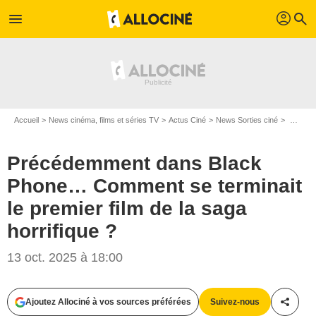
profil
menu
search
Accueil
News cinéma, films et séries TV
Actus Ciné
News Sorties ciné
Précédemment dans Black Phone… Comment se terminait le premier film de la saga horrifique ?
Précédemment dans Black
Phone… Comment se terminait
le premier film de la saga
horrifique ?
13 oct. 2025 à 18:00
Ajoutez Allociné à vos sources préférées
Suivez-nous
Partag