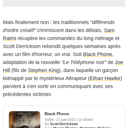
Mais finalement non : les traditionnels
"différends
d'ordre créatif"
s'immiscent dans les débats,
Sam
Raimi
récupère les commandes du long métrage et
Scott Derrickson rebondit quelques semaines après
avec un film d'horreur, un vrai. Soit
Black Phone
,
adaptation de la nouvelle
"Le Téléphone noir"
de
Joe
Hill
(fils de
Stephen King
), dans laquelle un garçon
kidnappé par le mystérieux Attrapeur (
Ethan Hawke
)
parvient à s'en sortir en communiquant avec ses
précédentes victimes
Black Phone
Sortie :
22 juin 2022
|
1h 43min
De
Scott Derrickson