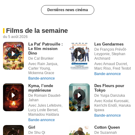
Dernières news cinéma
Films de la semaine
du 5 août 2026
La Pat' Patrouille :
Les Gendarmes
Le film mission
De François Prévôt-
Dino
Leygonie, Stephan
De Cal Brunker
Archinard
Avec Rain Janjua,
Avec Arnaud Ducret,
Carter Young,
Marc Riso, Fred Testot
Mckenna Grace
Bande-annonce
Bande-annonce
Kyma, l’onde
Des Fleurs pour
mystérieuse
Tokyo
De Romain Daudet-
De Yuiga Danzuka
Jahan
Avec Kodai Kurosaki,
Avec Jules Lefebvre,
Ken'ichi Endô, Haruka
Lucy Loste Berset,
Igawa
Mamadou Haïdara
Bande-annonce
Bande-annonce
Girl
Cotton Queen
De Shu Qi
De Suzannah