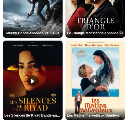
Mutiny Bande-annonce VO STFR
Le Triangle d'or Bande-annonce VF
Les Silences de Riyad Bande-annonce VO STFR
Les Matins merveilleux Bande-annonce VF