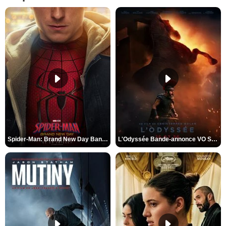
Spider-Man: Brand New Day Bande-annonce VO STFR
L'Odyssée Bande-annonce VO STFR