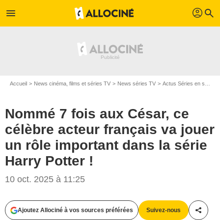
profil
menu
search
Accueil
News cinéma, films et séries TV
News séries TV
Actus Séries en streaming
Nommé 7 fois aux César, ce
célèbre acteur français va jouer
un rôle important dans la série
Harry Potter !
10 oct. 2025 à 11:25
Ajoutez Allociné à vos sources préférées
Suivez-nous
Partag