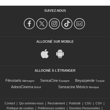
SUIVEZ-NOUS
ALLOCINÉ SUR MOBILE
ALLOCINÉ À L'ÉTRANGER
Filmstarts
SensaCine
Beyazperde
Allemagne
Espagne
Turquie
AdoroCinema
Sensacine México
Brésil
Mexique
Contact
|
Qui sommes-nous
|
Recrutement
|
Publicité
|
CGU
|
CGV
|
Politique de cookies
|
Préférences cookies
|
Données Personnelles
|