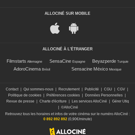
ALLOCINÉ SUR MOBILE
ALLOCINÉ À L'ÉTRANGER
Filmstarts
SensaCine
Beyazperde
Allemagne
Espagne
Turquie
AdoroCinema
Sensacine México
Brésil
Mexique
Contact
|
Qui sommes-nous
|
Recrutement
|
Publicité
|
CGU
|
CGV
|
Politique de cookies
|
Préférences cookies
|
Données Personnelles
|
Revue de presse
|
Charte d'écriture
|
Les services AlloCiné
|
Gérer Utiq
|
©AlloCiné
Retrouvez tous les horaires et infos de votre cinéma sur le numéro AlloCiné :
0 892 892 892
(0,90€/minute)