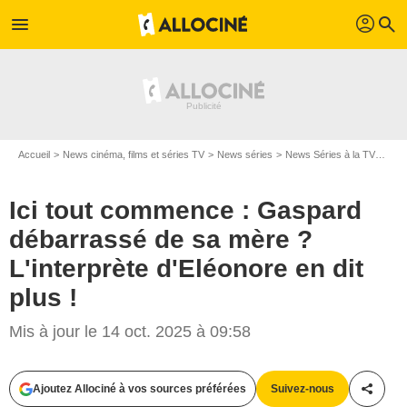
profil
menu
search
Accueil
News cinéma, films et séries TV
News séries
News Séries à la TV
Ici 
Ici tout commence : Gaspard
débarrassé de sa mère ?
L'interprète d'Eléonore en dit
plus !
Mis à jour le 14 oct. 2025 à 09:58
Ajoutez Allociné à vos sources préférées
Suivez-nous
Partag