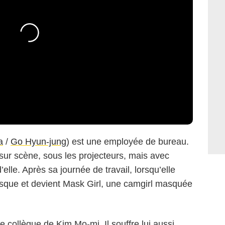
a
/
Go Hyun-jung
) est une employée de bureau.
e sur scène, sous les projecteurs, mais avec
elle. Après sa journée de travail, lorsqu’elle
masque et devient Mask Girl, une camgirl masquée
 le collègue de Kim Mo-mi. Il souffre lui aussi