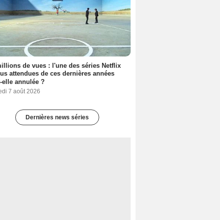
illions de vues : l'une des séries Netflix
lus attendues de ces dernières années
t-elle annulée ?
edi 7 août 2026
Dernières news séries