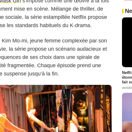
Mask Girl
s’impose comme une œuvre à la fois
mment mise en scène. Mélange de thriller, de
Ne
Netflix
e sociale, la série estampillée Netflix propose
se les standards habituels du K-drama.
e de Kim Mo-mi, jeune femme complexée par son
e, la série propose un scénario audacieux et
séquences de ses choix dans une spirale de
ntité fragmentée. Chaque épisode prend une
Netfl
e suspense jusqu’à la fin.
étonn
fait 
vendr