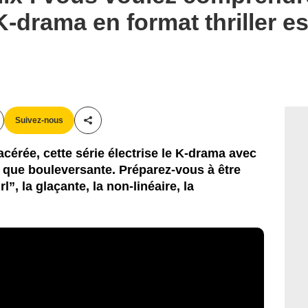
drama en format thriller est
Suivez-nous
Partager cet article
e acérée, cette série électrise le K-drama avec
 que bouleversante. Préparez-vous à être
, la glaçante, la non-linéaire, la