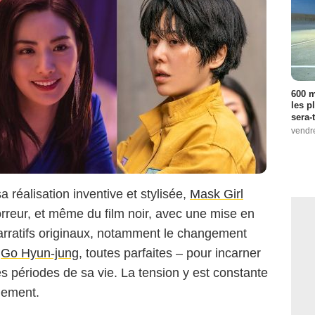
600 m
les p
sera-
vendr
 réalisation inventive et stylisée,
Mask Girl
’horreur, et même du film noir, avec une mise en
arratifs originaux, notamment le changement
,
Go Hyun-jung
, toutes parfaites – pour incarner
s périodes de sa vie. La tension y est constante
lement.