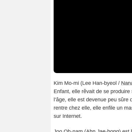
Kim Mo-mi (
Lee Han-byeol
/
Nan
Enfant, elle rêvait de se produir
l’âge, elle est devenue peu sûre d’
rentre chez elle, elle enfile un 
sur Internet.
Joo Oh-nam (
Ahn Jae-hong
) est