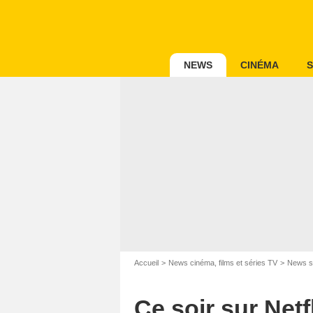
NEWS
CINÉMA
S
Accueil
News cinéma, films et séries TV
News s
Ce soir sur Net