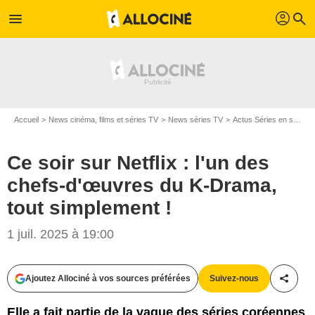
profil
menu
search
Accueil
News cinéma, films et séries TV
News séries TV
Actus Séries en streaming
Ce soir sur Netflix : l'un des
chefs-d'œuvres du K-Drama,
tout simplement !
1 juil. 2025 à 19:00
Ajoutez Allociné à vos sources préférées
Suivez-nous
Partag
Elle a fait partie de la vague des séries coréennes