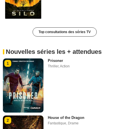
Top consultations des séries TV
Nouvelles séries les + attendues
Prisoner
1
Thriller
,
Action
House of the Dragon
2
Fantastique
,
Drame