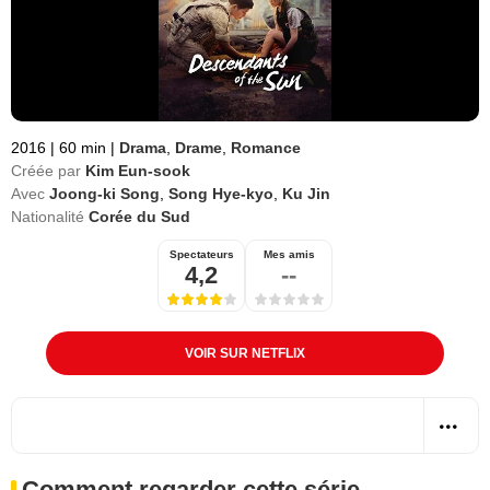
2016
|
60 min
|
Drama
,
Drame
,
Romance
Créée par
Kim Eun-sook
Avec
Joong-ki Song
,
Song Hye-kyo
,
Ku Jin
Nationalité
Corée du Sud
Spectateurs
Mes amis
4,2
--
VOIR SUR NETFLIX
Comment regarder cette série