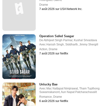
Rodriguez-Saenz
Drame
7 août 2026 sur USA Network Inc.
Operation Safed Saagar
De
Abhijeet Singh Parmar
,
Kushal Srivastava
Avec
Harssh Singh
,
Siddharth
,
Jimmy Shergill
Action
,
Drame
7 août 2026 sur Netflix
Unlucky Bae
Avec
Mac Nattapat Nimjirawat
,
Tham Tupthong
Suwanrakanont
,
Aun Napat Patcharachavalit
Romance
,
Drame
6 août 2026 sur Netflix