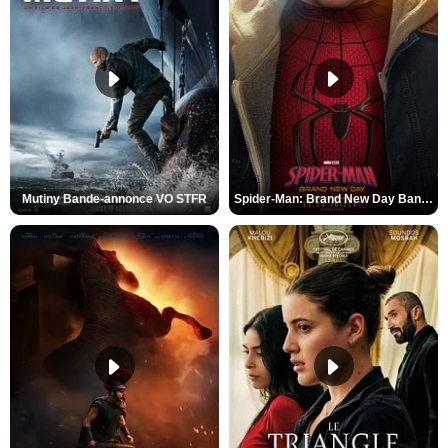
Mutiny Bande-annonce VO STFR
Spider-Man: Brand New Day Bande-annonce VO STFR