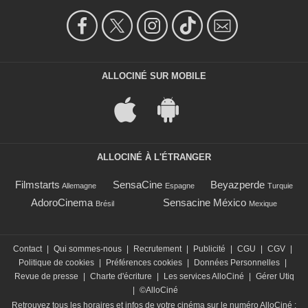
ALLOCINÉ SUR MOBILE
ALLOCINÉ À L'ÉTRANGER
Filmstarts
SensaCine
Beyazperde
Allemagne
Espagne
Turquie
AdoroCinema
Sensacine México
Brésil
Mexique
Contact
|
Qui sommes-nous
|
Recrutement
|
Publicité
|
CGU
|
CGV
|
Politique de cookies
|
Préférences cookies
|
Données Personnelles
|
Revue de presse
|
Charte d'écriture
|
Les services AlloCiné
|
Gérer Utiq
|
©AlloCiné
Retrouvez tous les horaires et infos de votre cinéma sur le numéro AlloCiné :