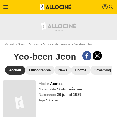
profil
menu
search
Accueil
Stars
Actrices
Actrice sud-coréenne
Yeo-been Jeon
Yeo-been Jeon
Accueil
Filmographie
News
Photos
Streaming
Métier
Actrice
Nationalité
Sud-coréenne
Naissance
26 juillet 1989
Age
37
ans