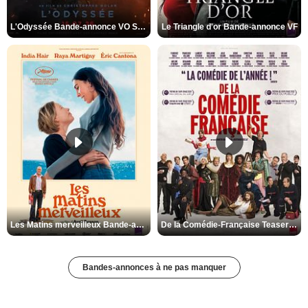
L'Odyssée Bande-annonce VO STFR
Le Triangle d'or Bande-annonce VF
Les Matins merveilleux Bande-annonce VF
De la Comédie-Française Teaser VF
Bandes-annonces à ne pas manquer