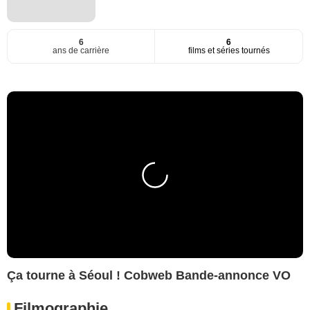
6
6
ans de carrière
films et séries tournés
Ça tourne à Séoul ! Cobweb Bande-annonce VO
Filmographie