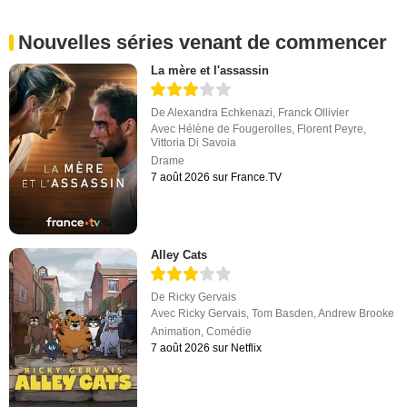
Nouvelles séries venant de commencer
La mère et l'assassin
De
Alexandra Echkenazi
,
Franck Ollivier
Avec
Hélène de Fougerolles
,
Florent Peyre
,
Vittoria Di Savoia
Drame
7 août 2026 sur France.TV
Alley Cats
De
Ricky Gervais
Avec
Ricky Gervais
,
Tom Basden
,
Andrew Brooke
Animation
,
Comédie
7 août 2026 sur Netflix