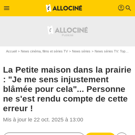
profil
menu
search
Accueil
News cinéma, films et séries TV
News séries
News séries TV: Top et Flop
La Petite maison dans la prairie
: "Je me sens injustement
blâmée pour cela"... Personne
ne s'est rendu compte de cette
erreur !
Mis à jour le 22 oct. 2025 à 13:00