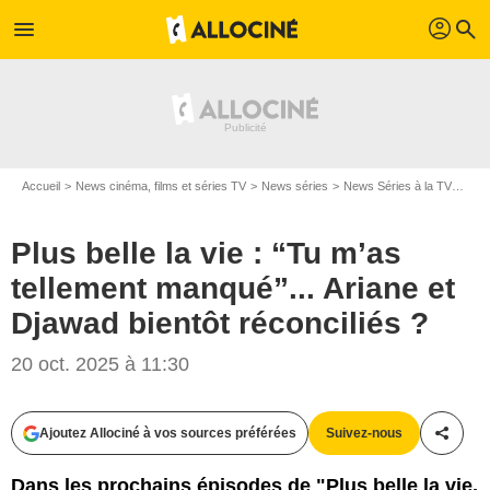
profil
menu
search
Accueil
News cinéma, films et séries TV
News séries
News Séries à la TV
Plus
Plus belle la vie : “Tu m’as
tellement manqué”... Ariane et
Djawad bientôt réconciliés ?
20 oct. 2025 à 11:30
Ajoutez Allociné à vos sources préférées
Suivez-nous
Partag
Dans les prochains épisodes de "Plus belle la vie,