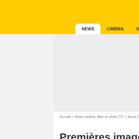
NEWS
CINÉMA
S
Accueil
News cinéma, films et séries TV
Actus 
Premières image