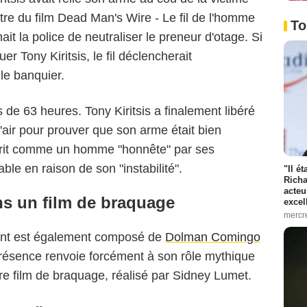
titre du film Dead Man's Wire - Le fil de l'homme
To
t la police de neutraliser le preneur d'otage. Si
uer Tony Kiritsis, le fil déclencherait
le banquier.
 de 63 heures. Tony Kiritsis a finalement libéré
l'air pour prouver que son arme était bien
crit comme un homme "honnête" par ses
le en raison de son "instabilité".
"Il é
Richa
acteu
ns un film de braquage
excel
mercr
Sant est également composé de
Dolman Comingo
présence renvoie forcément à son rôle mythique
tre film de braquage, réalisé par Sidney Lumet.