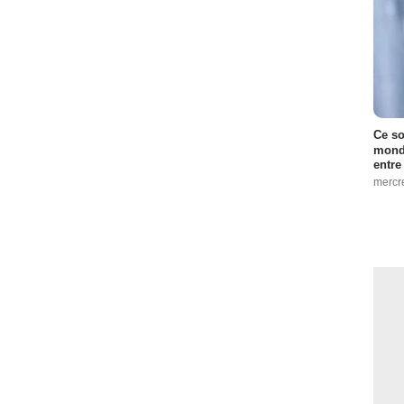
Ce so
monde
entre
mercr