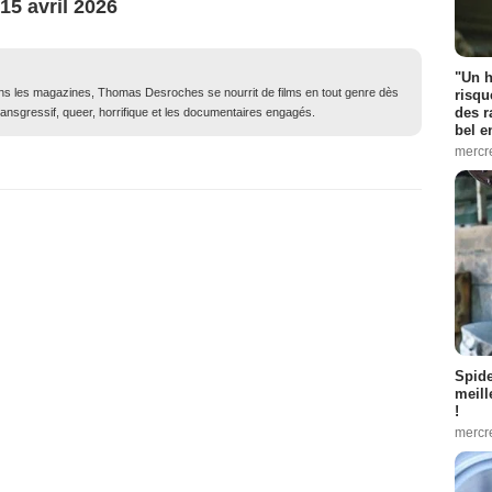
15 avril 2026
"Un h
dans les magazines, Thomas Desroches se nourrit de films en tout genre dès
risqu
des r
ransgressif, queer, horrifique et les documentaires engagés.
bel 
mercr
Spid
meill
!
mercr