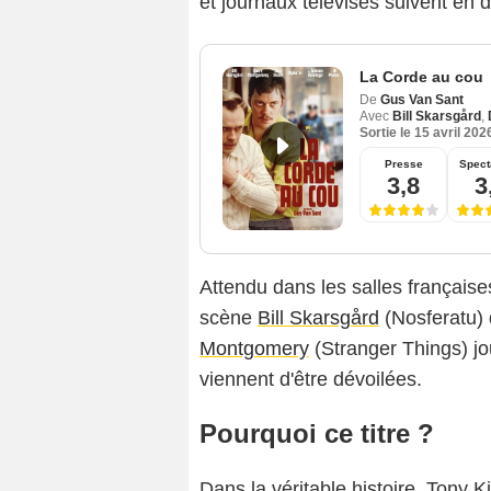
et journaux télévisés suivent en di
La Corde au cou
De
Gus Van Sant
Avec
Bill Skarsgård
,
Sortie le
15 avril 202
Presse
Spect
3,8
3
Attendu dans les salles français
scène
Bill Skarsgård
(Nosferatu) 
Montgomery
(Stranger Things) jo
viennent d'être dévoilées.
Pourquoi ce titre ?
Dans la véritable histoire, Tony Ki