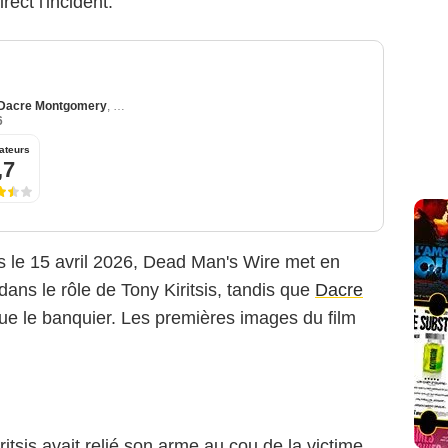
rect l'incident.
Dacre Montgomery
,
Colman Domingo
6
ateurs
,7
es le 15 avril 2026, Dead Man's Wire met en
dans le rôle de Tony Kiritsis, tandis que
Dacre
ue le banquier. Les premières images du film
ritsis avait relié son arme au cou de la victime