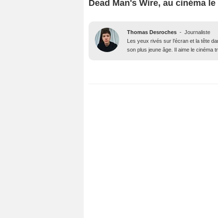
Dead Man's Wire, au cinéma le 
Thomas Desroches
-
Journaliste
Les yeux rivés sur l’écran et la tête 
son plus jeune âge. Il aime le cinéma t