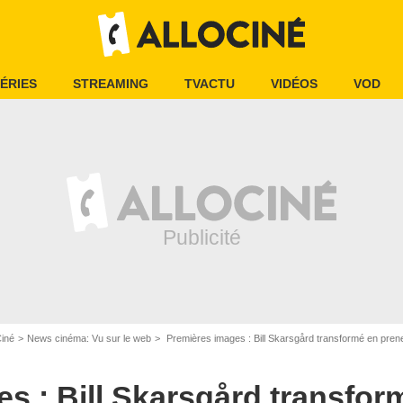
ÉRIES
STREAMING
TVACTU
VIDÉOS
VOD
Ciné
News cinéma: Vu sur le web
Premières images : Bill Skarsgård transformé en preneur d'otage dans
s : Bill Skarsgård transfor