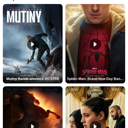
Mutiny Bande-annonce VO STFR
Spider-Man: Brand New Day Bande-annonce VO STFR