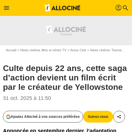
profil
menu
search
Accueil
News cinéma, films et séries TV
Actus Ciné
News cinéma: Tournages
Culte depuis 22 ans, cette saga
d’action devient un film écrit
par le créateur de Yellowstone
31 oct. 2025 à 11:50
Ajoutez Allociné à vos sources préférées
Suivez-nous
Partag
Annoncée en septembre dernier, l’adaptation