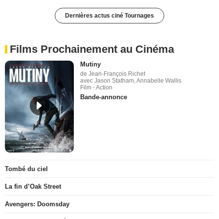
Dernières actus ciné Tournages
Films Prochainement au Cinéma
Mutiny
de Jean-François Richet
avec Jason Statham, Annabelle Wallis
Film - Action
Bande-annonce
Tombé du ciel
La fin d’Oak Street
Avengers: Doomsday