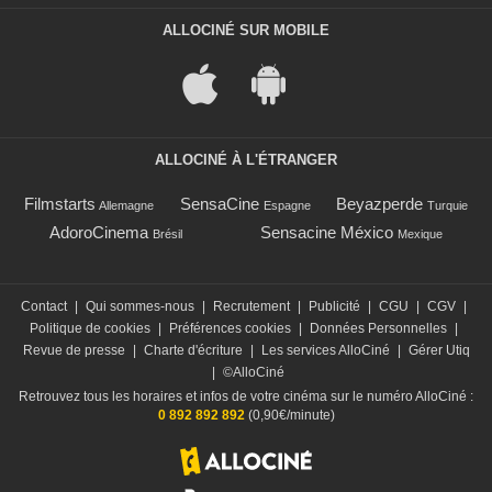
ALLOCINÉ SUR MOBILE
ALLOCINÉ À L'ÉTRANGER
Filmstarts
SensaCine
Beyazperde
Allemagne
Espagne
Turquie
AdoroCinema
Sensacine México
Brésil
Mexique
Contact
|
Qui sommes-nous
|
Recrutement
|
Publicité
|
CGU
|
CGV
|
Politique de cookies
|
Préférences cookies
|
Données Personnelles
|
Revue de presse
|
Charte d'écriture
|
Les services AlloCiné
|
Gérer Utiq
|
©AlloCiné
Retrouvez tous les horaires et infos de votre cinéma sur le numéro AlloCiné :
0 892 892 892
(0,90€/minute)