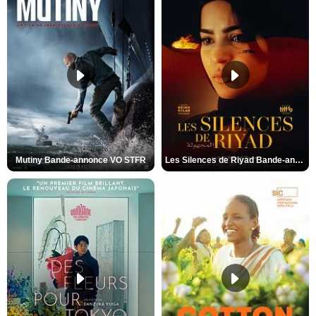
Mutiny Bande-annonce VO STFR
Les Silences de Riyad Bande-annonce VO STFR