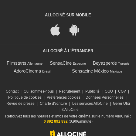
ALLOCINÉ SUR MOBILE
ALLOCINÉ À L'ÉTRANGER
Filmstarts
SensaCine
Beyazperde
Allemagne
Espagne
Turquie
AdoroCinema
Sensacine México
Brésil
Mexique
Contact
|
Qui sommes-nous
|
Recrutement
|
Publicité
|
CGU
|
CGV
|
Politique de cookies
|
Préférences cookies
|
Données Personnelles
|
Revue de presse
|
Charte d'écriture
|
Les services AlloCiné
|
Gérer Utiq
|
©AlloCiné
Retrouvez tous les horaires et infos de votre cinéma sur le numéro AlloCiné :
0 892 892 892
(0,90€/minute)