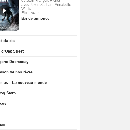
de Jean-François Richet
avec Jason Statham, Annabelle
Wallis
Film - Action
Bande-annonce
 du ciel
n d’Oak Street
gers: Doomsday
ison de nos rêves
ômas – Le nouveau monde
og Stars
icus
ain