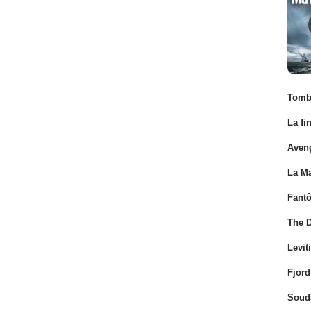
Tombé
La fi
Aven
La Ma
Fant
The D
Levit
Fjord
Soud