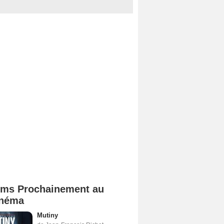
lms Prochainement au
néma
Mutiny