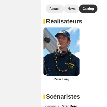
Accueil
News
Casting
Réalisateurs
Peter Berg
Scénaristes
Scénariste
Peter Berg