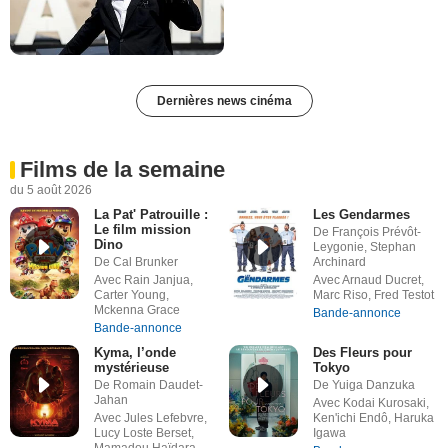
Dernières news cinéma
Films de la semaine
du 5 août 2026
La Pat' Patrouille :
Les Gendarmes
Le film mission
De François Prévôt-
Dino
Leygonie, Stephan
De Cal Brunker
Archinard
Avec Rain Janjua,
Avec Arnaud Ducret,
Carter Young,
Marc Riso, Fred Testot
Mckenna Grace
Bande-annonce
Bande-annonce
Kyma, l’onde
Des Fleurs pour
mystérieuse
Tokyo
De Romain Daudet-
De Yuiga Danzuka
Jahan
Avec Kodai Kurosaki,
Avec Jules Lefebvre,
Ken'ichi Endô, Haruka
Lucy Loste Berset,
Igawa