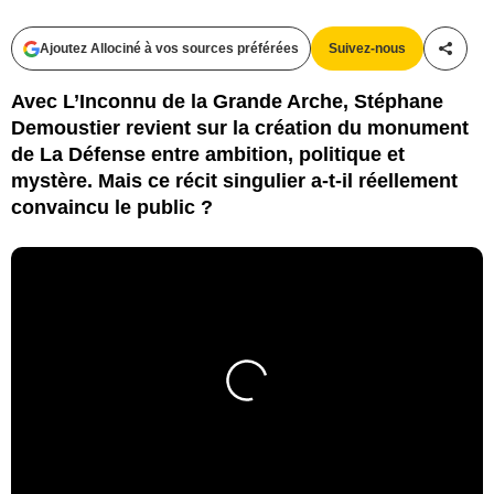
Ajoutez Allociné à vos sources préférées
Suivez-nous
Partag
Avec L’Inconnu de la Grande Arche, Stéphane
Demoustier revient sur la création du monument
de La Défense entre ambition, politique et
mystère. Mais ce récit singulier a-t-il réellement
convaincu le public ?