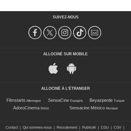
SUIVEZ-NOUS
ALLOCINÉ SUR MOBILE
ALLOCINÉ À L'ÉTRANGER
Filmstarts
SensaCine
Beyazperde
Allemagne
Espagne
Turquie
AdoroCinema
Sensacine México
Brésil
Mexique
Contact
|
Qui sommes-nous
|
Recrutement
|
Publicité
|
CGU
|
CGV
|