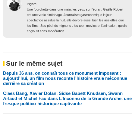
Pigiste
Une fourchette dans une main, les yeux sur l’écran, Gaëlle Robert
est une vraie cinéphage. Journaliste gastronomique le jour,
spectatrice assidue la nuit, elle dévore aussi bien les assiettes que
les films. Ses péchés mignons : les teen movies et l’animation, qu’elle
engloutit sans modération.
Sur le même sujet
Depuis 36 ans, on connaît tous ce monument imposant :
aujourd'hui, un film nous raconte l'histoire vraie méconnue
derrière sa création
Claes Bang, Xavier Dolan, Sidse Babett Knudsen, Swann
Arlaud et Michel Fau dans L’Inconnu de la Grande Arche, une
fresque politico-historique captivante