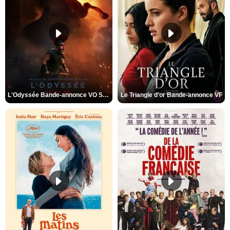
L'Odyssée Bande-annonce VO STFR
Le Triangle d'or Bande-annonce VF