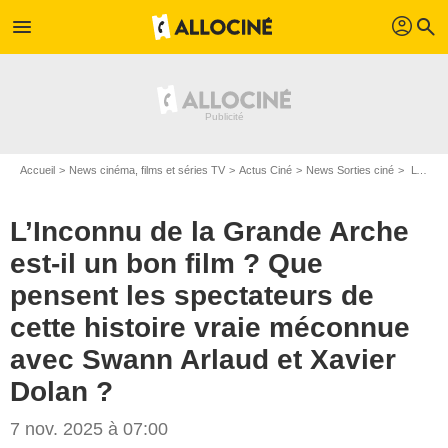
profil
menu
search
Accueil
News cinéma, films et séries TV
Actus Ciné
News Sorties ciné
L’Inconnu de la Grande Arche est-il un bon film ? Que pensent les spectateurs de cette histoire vraie méconnue avec Swann Arlaud et Xavier Dolan ?
L’Inconnu de la Grande Arche
est-il un bon film ? Que
pensent les spectateurs de
cette histoire vraie méconnue
avec Swann Arlaud et Xavier
Dolan ?
7 nov. 2025 à 07:00