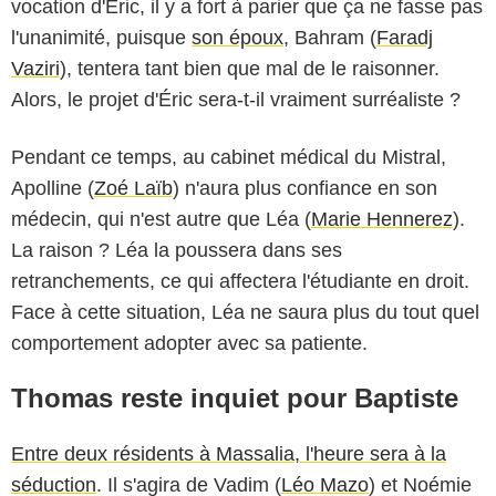
vocation d'Éric, il y a fort à parier que ça ne fasse pas
l'unanimité, puisque
son époux
, Bahram (
Faradj
Vaziri
), tentera tant bien que mal de le raisonner.
Alors, le projet d'Éric sera-t-il vraiment surréaliste ?
Pendant ce temps, au cabinet médical du Mistral,
Apolline (
Zoé Laïb
) n'aura plus confiance en son
médecin, qui n'est autre que Léa (
Marie Hennerez
).
La raison ? Léa la poussera dans ses
retranchements, ce qui affectera l'étudiante en droit.
Face à cette situation, Léa ne saura plus du tout quel
comportement adopter avec sa patiente.
Thomas reste inquiet pour Baptiste
Entre deux résidents à Massalia, l'heure sera à la
séduction
. Il s'agira de Vadim (
Léo Mazo
) et Noémie