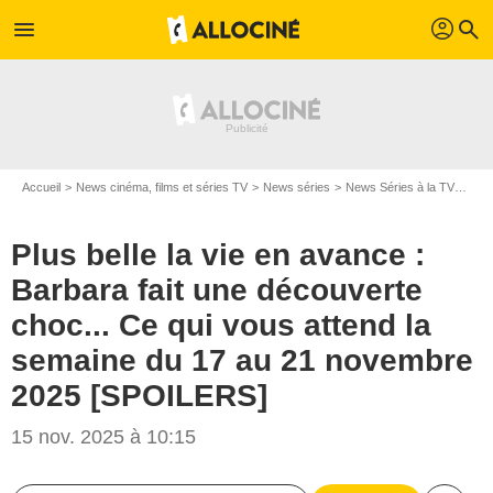
profil
menu
search
Accueil
News cinéma, films et séries TV
News séries
News Séries à la TV
Plus
Plus belle la vie en avance :
Barbara fait une découverte
choc... Ce qui vous attend la
semaine du 17 au 21 novembre
2025 [SPOILERS]
15 nov. 2025 à 10:15