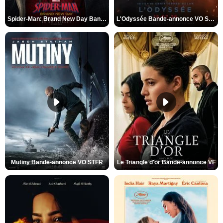
Spider-Man: Brand New Day Bande-annonce VO STFR
L'Odyssée Bande-annonce VO STFR
Mutiny Bande-annonce VO STFR
Le Triangle d'or Bande-annonce VF