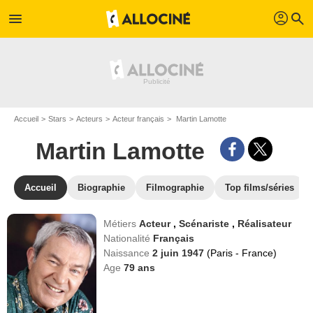
profil
menu
search
Accueil
Stars
Acteurs
Acteur français
Martin Lamotte
Martin Lamotte
Accueil
Biographie
Filmographie
Top films/séries
Métiers
Acteur
,
Scénariste
,
Réalisateur
Nationalité
Français
Naissance
2 juin 1947
(Paris - France)
Age
79
ans