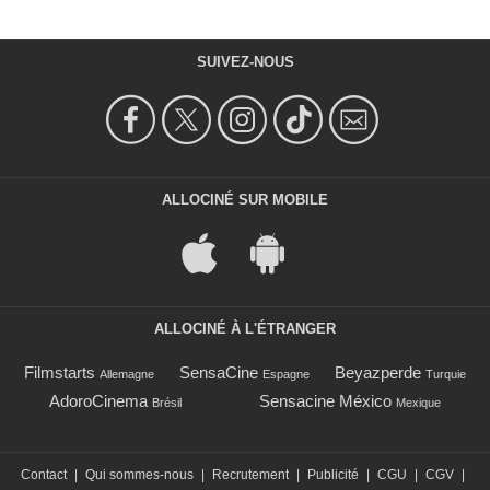
SUIVEZ-NOUS
ALLOCINÉ SUR MOBILE
ALLOCINÉ À L'ÉTRANGER
Filmstarts
SensaCine
Beyazperde
Allemagne
Espagne
Turquie
AdoroCinema
Sensacine México
Brésil
Mexique
Contact
|
Qui sommes-nous
|
Recrutement
|
Publicité
|
CGU
|
CGV
|