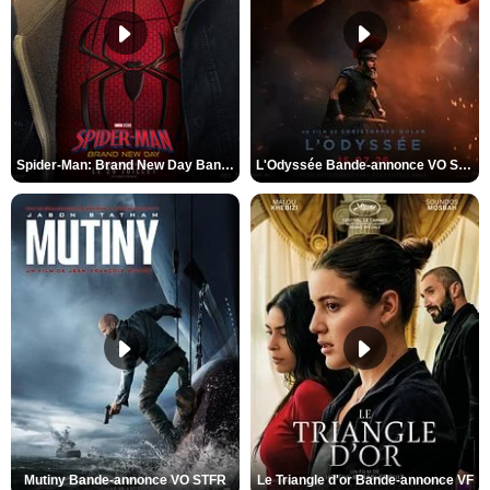
Spider-Man: Brand New Day Bande-annonce VO STFR
L'Odyssée Bande-annonce VO STFR
Mutiny Bande-annonce VO STFR
Le Triangle d'or Bande-annonce VF